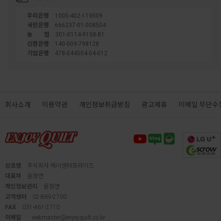
우리은행
1005-402-119509
국민은행
666237-01-008504
농협
301-0114-9158-81
신한은행
140-009-798128
기업은행
478-044504-04-012
회사소개
이용약관
개인정보취급방침
광고제휴
이메일 무단수
상호명
주식회사 제이엔터프라이즈
대표자
윤정연
개인정보관리
윤정연
고객센터
02-869-2700
FAX
031-461-2710
이메일
webmaster@enjoyquilt.co.kr