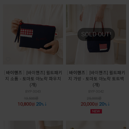
SOLD OUT!
바이핸즈
[바이핸즈] 퀼트패키
바이핸즈
[바이핸즈] 퀼트패키
지 소품 - 토마토 아노락 파우치
지 가방 - 토마토 아노락 토트백
(개)
(개)
BYP-3043
BYP-3042
13,500
원
25,000
원
10,800
20
20,000
20
원
%
원
%