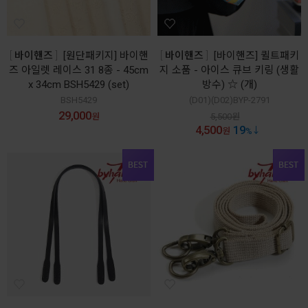
바이핸즈
[원단패키지] 바이핸
바이핸즈
[바이핸즈] 퀼트패키
즈 아일렛 레이스 31 8종 - 45cm
지 소품 - 아이스 큐브 키링 (생활
x 34cm BSH5429 (set)
방수) ☆ (개)
BSH5429
(D01)(D02)BYP-2791
29,000
원
5,500
원
4,500
19
원
%