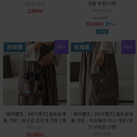
선물 추천) (개)
BY20-1518
2,900
BYPC-2632
원
69,000
원
55,000
21
원
%
바이핸즈
[바이핸즈] 퀼트완제
바이핸즈
[바이핸즈] 퀼트완제
품 가방 - 보넷걸 조리개 가방 (개)
품 가방 - 피싱베어 미니 가방 (핑
크 브라운) (개)
BYPC-001
55,000
BYPC-008
원