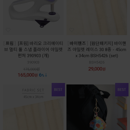
프림
[프림] 바리오 크리에이티
바이핸즈
[원단패키지] 바이핸
브 멀티 툴 스냅 플라이어 아일렛
즈 아일렛 레이스 30 8종 - 45cm
펀처 390903 (개)
x 34cm BSH5426 (set)
390903
BSH5426
29,000
175,000
원
원
165,000
6
원
%