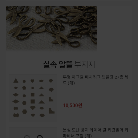
실속 알뜰
부자재
투명 아크릴 패치워크 템플릿 27종 세
트 (개)
10,500원
분실 도난 방지 와이어 릴 키링홀더 카
라비너 포함 (개)