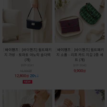
바이핸즈
[바이핸즈] 퀼트패키
바이핸즈
[바이핸즈] 퀼트패키
지 가방 - 토마토 아노락 숄더백
지 소품 - 리프 카드 지갑 2종 세
(개)
트 (개)
BYP-3041
BYP-3040
9,900
16,000
원
원
12,800
20
원
%