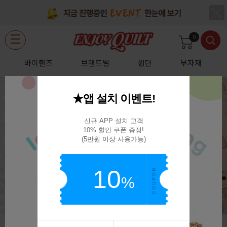
0
바이핸즈
브랜드별
원단
부자재
★앱 설치 이벤트!
신규 APP 설치 고객

10% 할인 쿠폰 증정!

(5만원 이상 사용가능)
10
%