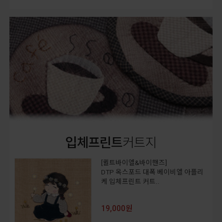
입체프린트
커트지
[퀼트바이엘&바이핸즈]
DTP 옥스포드 대폭 베이비엘 아플리
케 입체프린트 커트..
19,000원