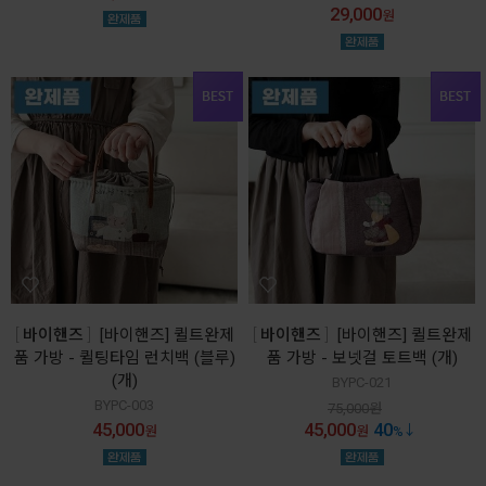
29,000
원
바이핸즈
[바이핸즈] 퀼트완제
바이핸즈
[바이핸즈] 퀼트완제
품 가방 - 퀼팅타임 런치백 (블루)
품 가방 - 보넷걸 토트백 (개)
(개)
BYPC-021
BYPC-003
75,000
원
45,000
45,000
40
원
원
%