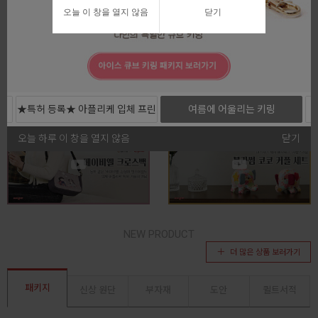
오늘 이 창을 열지 않음
닫기
전체보기
★특허 등록★ 아플리케 입체 프린
여름에 어울리는 키링
트 커트지
오늘 하루 이 창을 열지 않음
닫기
NEW PRODUCT
더 많은 상품 보러가기
패키지
신상 원단
부자재
도안
퀼트서적