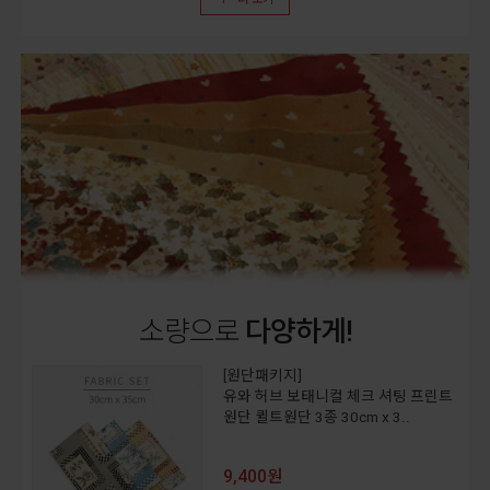
소량으로
다양하게!
[원단패키지]
유와 허브 보태니컬 체크 셔팅 프린트
원단 퀼트원단 3종 30cm x 3..
9,400원