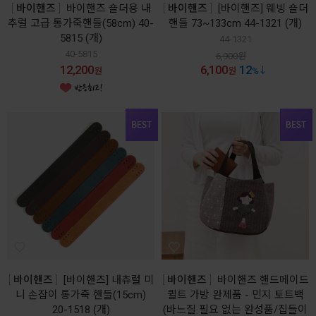
바이핸즈
바이핸즈 숄더용 내
바이핸즈
[바이핸즈] 웨빙 숄더
추럴 고급 통가죽핸들(58cm) 40-
핸들 73~133cm 44-1321 (개)
5815 (개)
44-1321
40-5815
6,900
원
12,200
6,100
12
원
원
%
바이핸즈
[바이핸즈] 내츄럴 미
바이핸즈
바이핸즈 핸드메이드
니 손잡이 통가죽 핸들(15cm)
퀼트 가방 완제품 - 민지 토트백
20-1518 (개)
(바느질 필요 없는 완성품/집들이