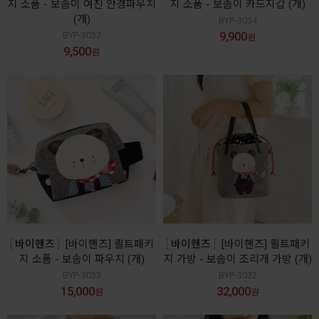
지 소품 - 보솜이 여친 안경파우치
지 소품 - 보솜이 카드지갑 (개)
(개)
BYP-3034
9,900
BYP-3037
원
9,500
원
바이핸즈
[바이핸즈] 퀼트패키
바이핸즈
[바이핸즈] 퀼트패키
지 소품 - 보솜이 파우치 (개)
지 가방 - 보솜이 조리개 가방 (개)
BYP-3033
BYP-3032
15,000
32,000
원
원