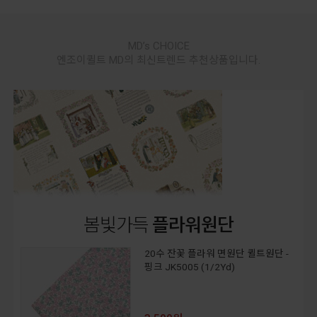
MD’s CHOICE
엔조이퀼트 MD의 최신트렌드 추천상품입니다.
봄빛가득
플라워원단
20수 잔꽃 플라워 면원단 퀼트원단 -
핑크 JK5005 (1/2Yd)