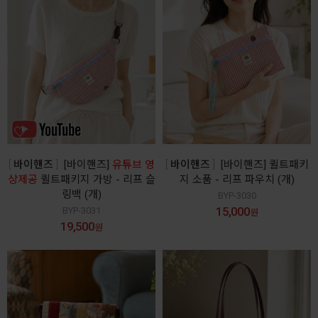
바이핸즈
[바이핸즈]
유튜브 영
바이핸즈
[바이핸즈] 퀼트패키
상제공
퀼트패키지 가방 - 리프 슬
지 소품 - 리프 파우치 (개)
링백 (개)
BYP-3030
15,000
BYP-3031
원
19,500
원