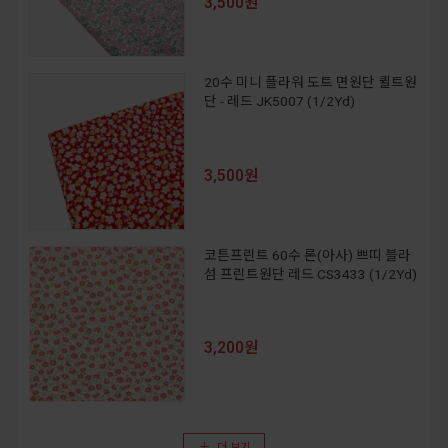
3,500원
20수 미니 플라워 도트 면원단 퀼트원
단 - 레드 JK5007 (1/2Yd)
3,500원
코튼프린트 60수 론(아사) 쁘띠 블라
섬 프린트원단 레드 CS3433 (1/2Yd)
3,200원
더 보기