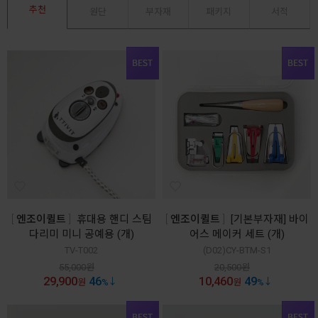
추천
원단
부자재
패키지
서적
엔조이퀼트
휴대용 핸디 스팀
엔조이퀼트
[기본부자재] 바이
다리미 미니 공예용 (개)
어스 메이커 세트 (개)
TV-T002
(D02)CY-BTM-S1
55,000
원
20,500
원
29,900
46
10,460
49
원
%
원
%