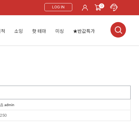
0
LOG IN
서적
소잉
핫 테마
미싱
★반값특가
250