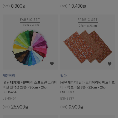
8,800
10,400
(set)
(set)
원
원
세븐베리
틸다
[원단패키지] 세븐베리 소프트캔 그라데
[원단패키지] 틸다 크리에이팅 메모리즈
이션 전색상 23종 - 30cm x 26cm
미니팩 브라운 3종 - 22cm x 26cm
JSH5464
ESH3837
JSH5464
ESH3837
25,900
9,900
(set)
(set)
원
원