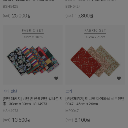
BSH5425
BSH5424
25,000
15,800
(set)
(set)
원
원
기타 원단
코카
[원단패키지] 비단면 전통원단 컬렉션 5
[원단패키지] 미니팩 다이와보 세트원단
종 - 30cm x 30cm HSH4973
0047 - 45cm x 26cm
HSH4973
MP0047
13,500
8,100
(set)
(set)
원
원