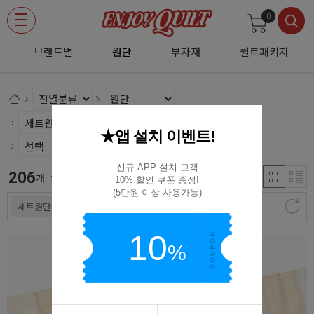
0
브랜드별
원단
부자재
퀼트패키지
★앱 설치 이벤트!
신규 APP 설치 고객

206
신규등록순
개
10% 할인 쿠폰 증정!

(5만원 이상 사용가능)
세트원단(원단패키지)
10
%