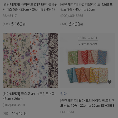
[원단패키지] 바이핸즈 DTP 쁘띠 플라워
[원단패키지] 라일리블레이크 5265 프
시리즈 5종 - 22cm x 26cm BSH5417
린트 3종 - 45cm x 26cm
BSH5417
(D02)USH5265
5,160
6,400
(set)
(set)
원
원
[원단패키지] 코스모 4918 프린트 6종 -
틸다
45cm x 26cm
[원단패키지] 틸다 크리에이팅 메모리즈
(D02)JSH4918
프린트 15종 - 22cm x 26cm ESH3833
ESH3833
12,340
(개)
원