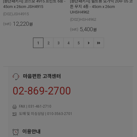
[원단패키지] 코스모 4915 프린트 6종 -
[원단패키지] 퀼트용 오가닉 20수 05 코
45cm x 26cm JSH4915
튼 무지 4종 - 45cm x 26cm
UHSH4962
(D02)JSH4915
(D02)HSH4962
12,220
(set)
원
5,400
(set)
원
1
2
3
4
5
마음편한 고객센터
02-869-2700
FAX | 031-461-2710
도매 및 미싱상담 | 010-3563-2701
이용안내