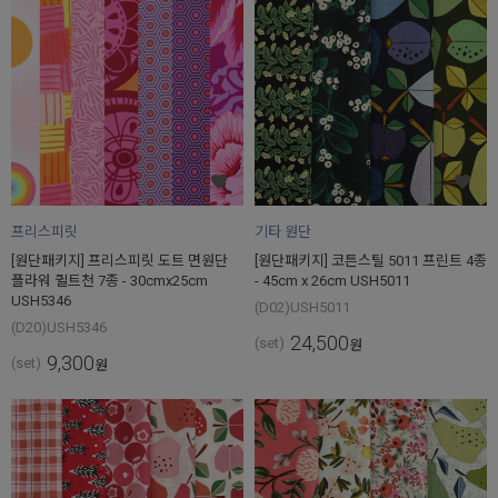
프리스피릿
기타 원단
[원단패키지] 프리스피릿 도트 면원단
[원단패키지] 코튼스틸 5011 프린트 4종
플라워 퀼트천 7종 - 30cmx25cm
- 45cm x 26cm USH5011
USH5346
(D02)USH5011
(D20)USH5346
24,500
(set)
원
9,300
(set)
원