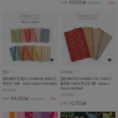
43,800
26
(set)
원
59,000
원
%
틸다
다이와보
[원단패키지] 틸다 크리에이팅 메모리즈
[원단패키지] 다이와보 디어 그레이스
프린트 15종 - 45cm x 26cm ESH3832
플라워 10653 프린트 4종 - 45cm x
26cm JSH5463
ESH3832
JSH5463
84,500
30
(set)
원
120,700
원
%
10,700
(set)
원