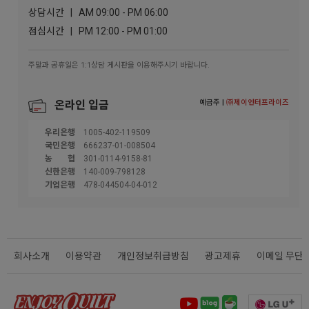
상담시간 | AM 09:00 - PM 06:00
점심시간 | PM 12:00 - PM 01:00
주말과 공휴일은 1:1상담 게시판을 이용해주시기 바랍니다.
예금주 |
㈜제이엔터프라이즈
온라인 입금
우리은행
1005-402-119509
국민은행
666237-01-008504
농협
301-0114-9158-81
신한은행
140-009-798128
기업은행
478-044504-04-012
회사소개
이용약관
개인정보취급방침
광고제휴
이메일 무단