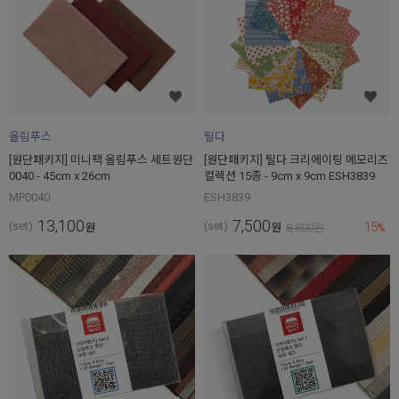
올림푸스
틸다
[원단패키지] 미니팩 올림푸스 세트원단
[원단패키지] 틸다 크리에이팅 메모리즈
0040 - 45cm x 26cm
컬렉션 15종 - 9cm x 9cm ESH3839
MP0040
ESH3839
13,100
7,500
15
(set)
(set)
원
원
8,800
원
%