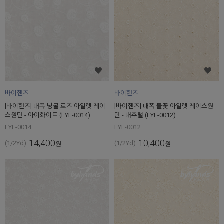
바이핸즈
바이핸즈
[바이핸즈] 대폭 넝굴 로즈 아일렛 레이
[바이핸즈] 대폭 들꽃 아일렛 레이스원
스원단 - 아이화이트 (EYL-0014)
단 - 내추럴 (EYL-0012)
EYL-0014
EYL-0012
14,400
10,400
(1/2Yd)
(1/2Yd)
원
원