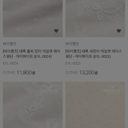
바이핸즈
바이핸즈
[바이핸즈] 대폭 홀씨 장미 아일렛 레이
[바이핸즈] 대폭 세장미 아일렛 레이스
스원단 - 아이화이트 (EYL-0024)
원단 - 아이화이트 (EYL-0023)
EYL-0024
EYL-0023
11,800
13,200
(1/2Yd)
(1/2Yd)
원
원