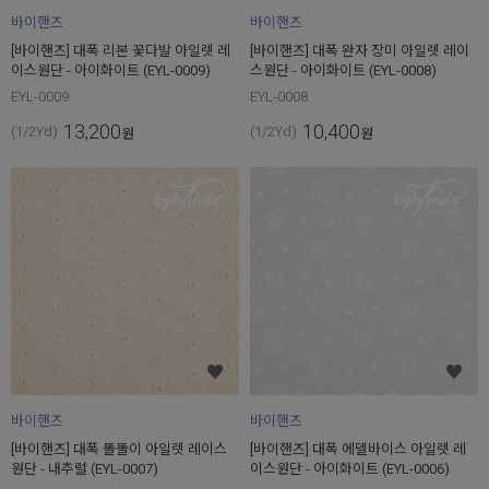
바이핸즈
바이핸즈
[바이핸즈] 대폭 리본 꽃다발 아일렛 레
[바이핸즈] 대폭 완자 장미 아일렛 레이
이스원단 - 아이화이트 (EYL-0009)
스원단 - 아이화이트 (EYL-0008)
EYL-0009
EYL-0008
13,200
10,400
(1/2Yd)
(1/2Yd)
원
원
바이핸즈
바이핸즈
[바이핸즈] 대폭 똘똘이 아일렛 레이스
[바이핸즈] 대폭 에델바이스 아일렛 레
원단 - 내추럴 (EYL-0007)
이스원단 - 아이화이트 (EYL-0006)