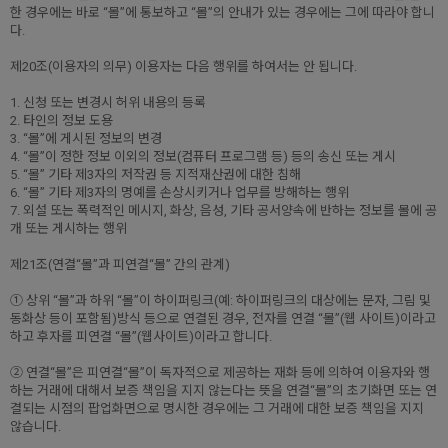
한 경우에는 바로 “몰”에 통보하고 “몰”의 안내가 있는 경우에는 그에 따라야 합니
다.
제20조(이용자의 의무) 이용자는 다음 행위를 하여서는 안 됩니다.
1. 신청 또는 변경시 허위 내용의 등록
2. 타인의 정보 도용
3. “몰”에 게시된 정보의 변경
4. “몰”이 정한 정보 이외의 정보(컴퓨터 프로그램 등) 등의 송신 또는 게시
5. “몰” 기타 제3자의 저작권 등 지적재산권에 대한 침해
6. “몰” 기타 제3자의 명예를 손상시키거나 업무를 방해하는 행위
7. 외설 또는 폭력적인 메시지, 화상, 음성, 기타 공서양속에 반하는 정보를 몰에 공
개 또는 게시하는 행위
제21조(연결“몰”과 피연결“몰” 간의 관계)
① 상위 “몰”과 하위 “몰”이 하이퍼링크(예: 하이퍼링크의 대상에는 문자, 그림 및
동화상 등이 포함됨)방식 등으로 연결된 경우, 전자를 연결 “몰”(웹 사이트)이라고
하고 후자를 피연결 “몰”(웹사이트)이라고 합니다.
② 연결“몰”은 피연결“몰”이 독자적으로 제공하는 재화 등에 의하여 이용자와 행
하는 거래에 대해서 보증 책임을 지지 않는다는 뜻을 연결“몰”의 초기화면 또는 연
결되는 시점의 팝업화면으로 명시한 경우에는 그 거래에 대한 보증 책임을 지지
않습니다.