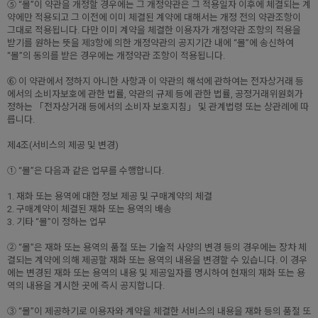
⑤ “몰”이 약관을 개정할 경우에는 그 개정약관은 그 적용일자 이후에 체결되는 계
약에만 적용되고 그 이전에 이미 체결된 계약에 대해서는 개정 전의 약관조항이
그대로 적용됩니다. 다만 이미 계약을 체결한 이용자가 개정약관 조항의 적용을
받기를 원하는 뜻을 제3항에 의한 개정약관의 공지기간 내에 “몰”에 송신하여
“몰”의 동의를 받은 경우에는 개정약관 조항이 적용됩니다.
⑥ 이 약관에서 정하지 아니한 사항과 이 약관의 해석에 관하여는 전자상거래 등
에서의 소비자보호에 관한 법률, 약관의 규제 등에 관한 법률, 공정거래위원회가
정하는 「전자상거래 등에서의 소비자 보호지침」 및 관계법령 또는 상관례에 따
릅니다.
제4조(서비스의 제공 및 변경)
① “몰”은 다음과 같은 업무를 수행합니다.
1. 재화 또는 용역에 대한 정보 제공 및 구매계약의 체결
2. 구매계약이 체결된 재화 또는 용역의 배송
3. 기타 “몰”이 정하는 업무
② “몰”은 재화 또는 용역의 품절 또는 기술적 사양의 변경 등의 경우에는 장차 체
결되는 계약에 의해 제공할 재화 또는 용역의 내용을 변경할 수 있습니다. 이 경우
에는 변경된 재화 또는 용역의 내용 및 제공일자를 명시하여 현재의 재화 또는 용
역의 내용을 게시한 곳에 즉시 공지합니다.
③ “몰”이 제공하기로 이용자와 계약을 체결한 서비스의 내용을 재화 등의 품절 또