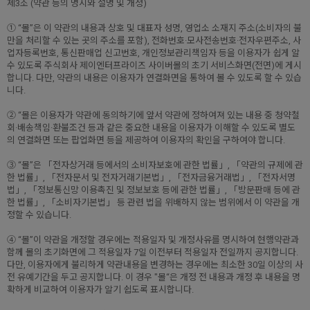
제3조 (약관 등의 명시와 설명 및 개정)
① “몰”은 이 약관의 내용과 상호 및 대표자 성명, 영업소 소재지 주소(소비자의 불
만을 처리할 수 있는 곳의 주소를 포함), 전화번호·모사전송번호·전자우편주소, 사
업자등록번호, 통신판매업 신고번호, 개인정보관리책임자 등을 이용자가 쉽게 알
수 있도록 주식회사 제이엔터프라이즈 사이버몰의 초기 서비스화면(전면)에 게시
합니다. 다만, 약관의 내용은 이용자가 연결화면을 통하여 볼 수 있도록 할 수 있습
니다.
② “몰은 이용자가 약관에 동의하기에 앞서 약관에 정하여져 있는 내용 중 청약철
회·배송책임·환불조건 등과 같은 중요한 내용을 이용자가 이해할 수 있도록 별도
의 연결화면 또는 팝업화면 등을 제공하여 이용자의 확인을 구하여야 합니다.
③ “몰”은 「전자상거래 등에서의 소비자보호에 관한 법률」, 「약관의 규제에 관
한 법률」, 「전자문서 및 전자거래기본법」, 「전자금융거래법」, 「전자서명
법」, 「정보통신망 이용촉진 및 정보보호 등에 관한 법률」, 「방문판매 등에 관
한 법률」, 「소비자기본법」 등 관련 법을 위배하지 않는 범위에서 이 약관을 개
정할 수 있습니다.
④ “몰”이 약관을 개정할 경우에는 적용일자 및 개정사유를 명시하여 현행약관과
함께 몰의 초기화면에 그 적용일자 7일 이전부터 적용일자 전일까지 공지합니다.
다만, 이용자에게 불리하게 약관내용을 변경하는 경우에는 최소한 30일 이상의 사
전 유예기간을 두고 공지합니다. 이 경우 "몰“은 개정 전 내용과 개정 후 내용을 명
확하게 비교하여 이용자가 알기 쉽도록 표시합니다.