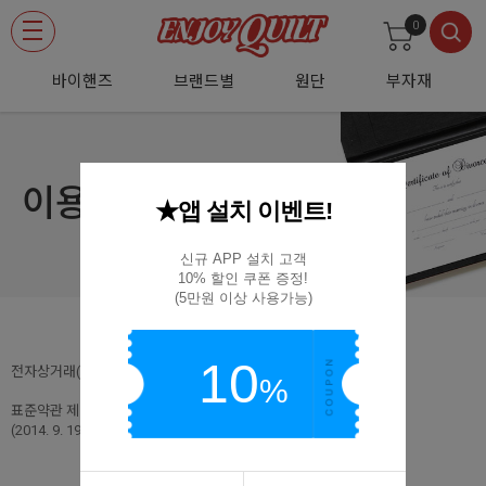
0
바이핸즈
브랜드별
원단
부자재
이용약관
★앱 설치 이벤트!
신규 APP 설치 고객

10% 할인 쿠폰 증정!

(5만원 이상 사용가능)
10
전자상거래(인터넷사이버몰) 표준약관
%
표준약관 제10023호
(2014. 9. 19. 개정)