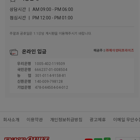
상담시간 | AM 09:00 - PM 06:00
점심시간 | PM 12:00 - PM 01:00
주말과 공휴일은 1:1상담 게시판을 이용해주시기 바랍니다.
예금주 |
㈜제이엔터프라이즈
온라인 입금
우리은행
1005-402-119509
국민은행
666237-01-008504
농협
301-0114-9158-81
신한은행
140-009-798128
기업은행
478-044504-04-012
회사소개
이용약관
개인정보취급방침
광고제휴
이메일 무단수