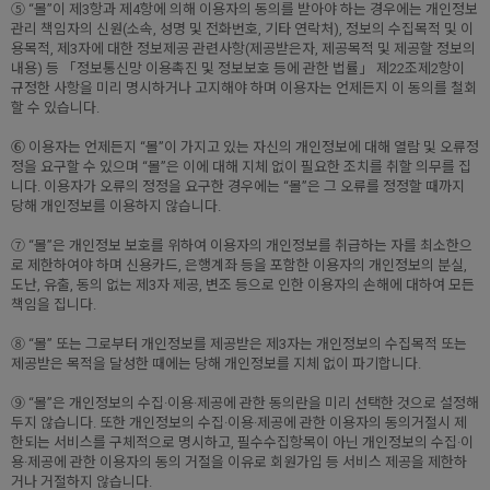
⑤ “몰”이 제3항과 제4항에 의해 이용자의 동의를 받아야 하는 경우에는 개인정보
관리 책임자의 신원(소속, 성명 및 전화번호, 기타 연락처), 정보의 수집목적 및 이
용목적, 제3자에 대한 정보제공 관련사항(제공받은자, 제공목적 및 제공할 정보의
내용) 등 「정보통신망 이용촉진 및 정보보호 등에 관한 법률」 제22조제2항이
규정한 사항을 미리 명시하거나 고지해야 하며 이용자는 언제든지 이 동의를 철회
할 수 있습니다.
⑥ 이용자는 언제든지 “몰”이 가지고 있는 자신의 개인정보에 대해 열람 및 오류정
정을 요구할 수 있으며 “몰”은 이에 대해 지체 없이 필요한 조치를 취할 의무를 집
니다. 이용자가 오류의 정정을 요구한 경우에는 “몰”은 그 오류를 정정할 때까지
당해 개인정보를 이용하지 않습니다.
⑦ “몰”은 개인정보 보호를 위하여 이용자의 개인정보를 취급하는 자를 최소한으
로 제한하여야 하며 신용카드, 은행계좌 등을 포함한 이용자의 개인정보의 분실,
도난, 유출, 동의 없는 제3자 제공, 변조 등으로 인한 이용자의 손해에 대하여 모든
책임을 집니다.
⑧ “몰” 또는 그로부터 개인정보를 제공받은 제3자는 개인정보의 수집목적 또는
제공받은 목적을 달성한 때에는 당해 개인정보를 지체 없이 파기합니다.
⑨ “몰”은 개인정보의 수집·이용·제공에 관한 동의란을 미리 선택한 것으로 설정해
두지 않습니다. 또한 개인정보의 수집·이용·제공에 관한 이용자의 동의거절시 제
한되는 서비스를 구체적으로 명시하고, 필수수집항목이 아닌 개인정보의 수집·이
용·제공에 관한 이용자의 동의 거절을 이유로 회원가입 등 서비스 제공을 제한하
거나 거절하지 않습니다.