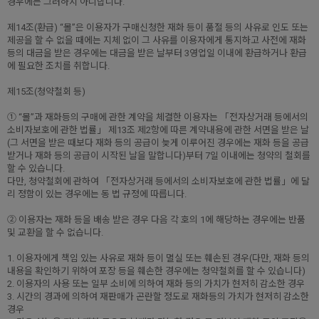
경우에는 그러하지 아니합니다.
제14조(환급) “몰”은 이용자가 구매신청한 재화 등이 품절 등의 사유로 인도 또는
제공을 할 수 없을 때에는 지체 없이 그 사유를 이용자에게 통지하고 사전에 재화
등의 대금을 받은 경우에는 대금을 받은 날부터 3영업일 이내에 환급하거나 환급
에 필요한 조치를 취합니다.
제15조(청약철회 등)
① “몰”과 재화등의 구매에 관한 계약을 체결한 이용자는 「전자상거래 등에서의
소비자보호에 관한 법률」 제13조 제2항에 따른 계약내용에 관한 서면을 받은 날
(그 서면을 받은 때보다 재화 등의 공급이 늦게 이루어진 경우에는 재화 등을 공급
받거나 재화 등의 공급이 시작된 날을 말합니다)부터 7일 이내에는 청약의 철회를
할 수 있습니다.
다만, 청약철회에 관하여 「전자상거래 등에서의 소비자보호에 관한 법률」에 달
리 정함이 있는 경우에는 동 법 규정에 따릅니다.
② 이용자는 재화 등을 배송 받은 경우 다음 각 호의 1에 해당하는 경우에는 반품
및 교환을 할 수 없습니다.
1. 이용자에게 책임 있는 사유로 재화 등이 멸실 또는 훼손된 경우(다만, 재화 등의
내용을 확인하기 위하여 포장 등을 훼손한 경우에는 청약철회를 할 수 있습니다)
2. 이용자의 사용 또는 일부 소비에 의하여 재화 등의 가치가 현저히 감소한 경우
3. 시간의 경과에 의하여 재판매가 곤란할 정도로 재화등의 가치가 현저히 감소한
경우