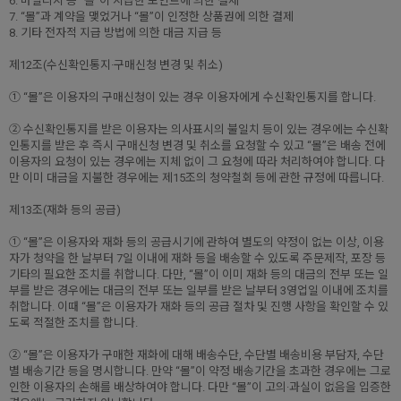
6. 마일리지 등 “몰”이 지급한 포인트에 의한 결제
7. “몰”과 계약을 맺었거나 “몰”이 인정한 상품권에 의한 결제
8. 기타 전자적 지급 방법에 의한 대금 지급 등
제12조(수신확인통지·구매신청 변경 및 취소)
① “몰”은 이용자의 구매신청이 있는 경우 이용자에게 수신확인통지를 합니다.
② 수신확인통지를 받은 이용자는 의사표시의 불일치 등이 있는 경우에는 수신확
인통지를 받은 후 즉시 구매신청 변경 및 취소를 요청할 수 있고 “몰”은 배송 전에
이용자의 요청이 있는 경우에는 지체 없이 그 요청에 따라 처리하여야 합니다. 다
만 이미 대금을 지불한 경우에는 제15조의 청약철회 등에 관한 규정에 따릅니다.
제13조(재화 등의 공급)
① “몰”은 이용자와 재화 등의 공급시기에 관하여 별도의 약정이 없는 이상, 이용
자가 청약을 한 날부터 7일 이내에 재화 등을 배송할 수 있도록 주문제작, 포장 등
기타의 필요한 조치를 취합니다. 다만, “몰”이 이미 재화 등의 대금의 전부 또는 일
부를 받은 경우에는 대금의 전부 또는 일부를 받은 날부터 3영업일 이내에 조치를
취합니다. 이때 “몰”은 이용자가 재화 등의 공급 절차 및 진행 사항을 확인할 수 있
도록 적절한 조치를 합니다.
② “몰”은 이용자가 구매한 재화에 대해 배송수단, 수단별 배송비용 부담자, 수단
별 배송기간 등을 명시합니다. 만약 “몰”이 약정 배송기간을 초과한 경우에는 그로
인한 이용자의 손해를 배상하여야 합니다. 다만 “몰”이 고의·과실이 없음을 입증한