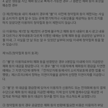
4. 같은 성능을 지닌 재화 등으로 복제가 가능한 경우 그 원본인 재화 등의 포장을
훼손한 경우
③ 제2항제2호 내지 제4호의 경우에 “몰”이 사전에 청약철회 등이 제한되는 사실
을 소비자가 쉽게 알 수 있는 곳에 명기하거나 시용상품을 제공하는 등의 조치를
하지 않았다면 이용자의 청약철회 등이 제한되지 않습니다.
④ 이용자는 제1항 및 제2항의 규정에 불구하고 재화 등의 내용이 표시·광고 내용
과 다르거나 계약내용과 다르게 이행된 때에는 당해 재화 등을 공급받은 날부터 3
월 이내, 그 사실을 안 날 또는 알 수 있었던 날부터 30일 이내에 청약철회 등을 할
수 있습니다.
제16조(청약철회 등의 효과)
① “몰”은 이용자로부터 재화 등을 반환받은 경우 3영업일 이내에 이미 지급받은
재화 등의 대금을 환급합니다. 이 경우 “몰”이 이용자에게 재화등의 환급을 지연한
때에는 그 지연기간에 대하여 「전자상거래 등에서의 소비자보호에 관한 법률 시
행령」제21조의2에서 정하는 지연이자율을 곱하여 산정한 지연이자를 지급합니
다.
② “몰”은 위 대금을 환급함에 있어서 이용자가 신용카드 또는 전자화폐 등의 결제
수단으로 재화 등의 대금을 지급한 때에는 지체 없이 당해 결제수단을 제공한 사
업자로 하여금 재화 등의 대금의 청구를 정지 또는 취소하도록 요청합니다.
③ 청약철회 등의 경우 공급받은 재화 등의 반환에 필요한 비용은 이용자가 부담