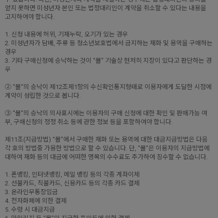
얻지 못하면 미성년자 본인 또는 법정대리인이 계약을 취소할 수 있다는 내용을
고지하여야 합니다.
1. 신청 내용에 허위, 기재누락, 오기가 있는 경우
2. 미성년자가 담배, 주류 등 청소년보호법에서 금지하는 재화 및 용역을 구매하는
경우
3. 기타 구매신청에 승낙하는 것이 “몰” 기술상 현저히 지장이 있다고 판단하는 경
우
② “몰”의 승낙이 제12조제1항의 수신확인통지형태로 이용자에게 도달한 시점에
계약이 성립한 것으로 봅니다.
③ “몰”의 승낙의 의사표시에는 이용자의 구매 신청에 대한 확인 및 판매가능 여
부, 구매신청의 정정 취소 등에 관한 정보 등을 포함하여야 합니다.
제11조(지급방법) “몰”에서 구매한 재화 또는 용역에 대한 대금지급방법은 다음
각 호의 방법중 가용한 방법으로 할 수 있습니다. 단, “몰”은 이용자의 지급방법에
대하여 재화 등의 대금에 어떠한 명목의 수수료도 추가하여 징수할 수 없습니다.
1. 폰뱅킹, 인터넷뱅킹, 메일 뱅킹 등의 각종 계좌이체
2. 선불카드, 직불카드, 신용카드 등의 각종 카드 결제
3. 온라인무통장입금
4. 전자화폐에 의한 결제
5. 수령 시 대금지급