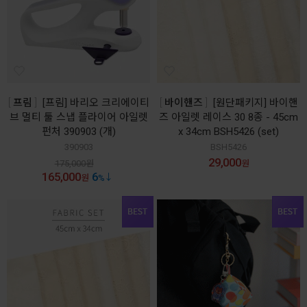
프림
[프림] 바리오 크리에이티
바이핸즈
[원단패키지] 바이핸
브 멀티 툴 스냅 플라이어 아일렛
즈 아일렛 레이스 30 8종 - 45cm
펀처 390903 (개)
x 34cm BSH5426 (set)
390903
BSH5426
29,000
175,000
원
원
165,000
6
원
%