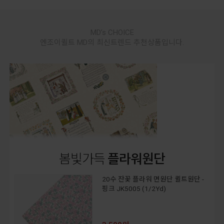
MD’s CHOICE
엔조이퀼트 MD의 최신트렌드 추천상품입니다.
봄빛가득
플라워원단
20수 잔꽃 플라워 면원단 퀼트원단 -
핑크 JK5005 (1/2Yd)