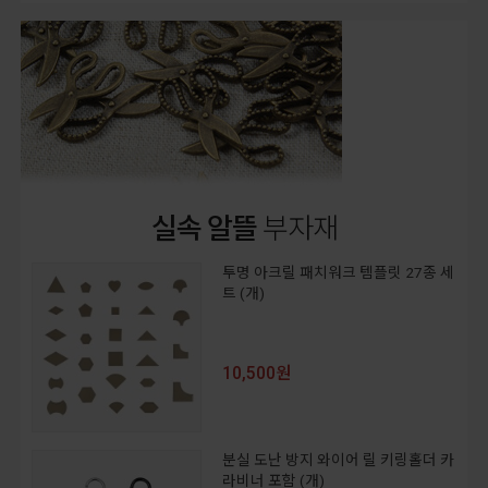
실속 알뜰
부자재
투명 아크릴 패치워크 템플릿 27종 세
트 (개)
10,500원
분실 도난 방지 와이어 릴 키링홀더 카
라비너 포함 (개)