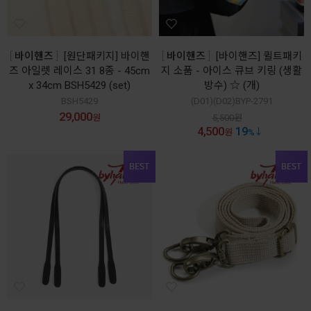
바이핸즈
[원단패키지] 바이핸
바이핸즈
[바이핸즈] 퀼트패키
즈 아일렛 레이스 31 8종 - 45cm
지 소품 - 아이스 큐브 키링 (생활
x 34cm BSH5429 (set)
방수) ☆ (개)
BSH5429
(D01)(D02)BYP-2791
29,000
원
5,500
원
4,500
19
원
%