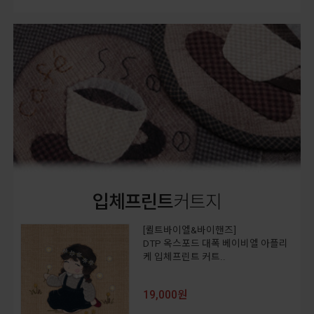
입체프린트
커트지
[퀼트바이엘&바이핸즈]
DTP 옥스포드 대폭 베이비엘 아플리
케 입체프린트 커트..
19,000원