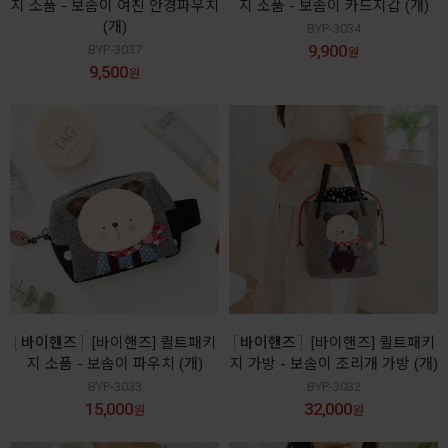
지 소품 - 보솜이 여친 안경파우치
지 소품 - 보솜이 카드지갑 (개)
(개)
BYP-3034
9,900
BYP-3037
원
9,500
원
바이핸즈
[바이핸즈] 퀼트패키
바이핸즈
[바이핸즈] 퀼트패키
지 소품 - 보솜이 파우치 (개)
지 가방 - 보솜이 조리개 가방 (개)
BYP-3033
BYP-3032
15,000
32,000
원
원