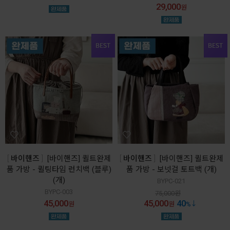
29,000
원
바이핸즈
[바이핸즈] 퀼트완제
바이핸즈
[바이핸즈] 퀼트완제
품 가방 - 퀼팅타임 런치백 (블루)
품 가방 - 보넷걸 토트백 (개)
(개)
BYPC-021
BYPC-003
75,000
원
45,000
45,000
40
원
원
%