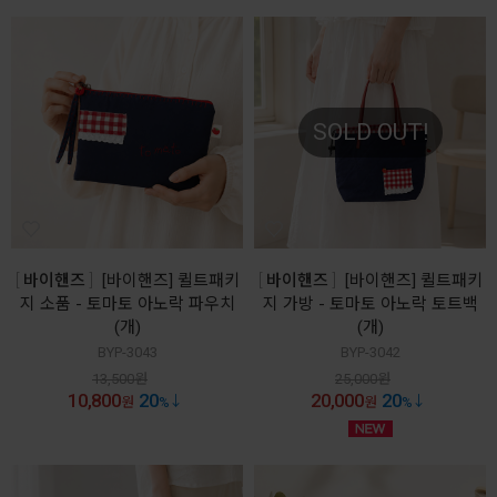
SOLD OUT!
바이핸즈
[바이핸즈] 퀼트패키
바이핸즈
[바이핸즈] 퀼트패키
지 소품 - 토마토 아노락 파우치
지 가방 - 토마토 아노락 토트백
(개)
(개)
BYP-3043
BYP-3042
13,500
원
25,000
원
10,800
20
20,000
20
원
%
원
%