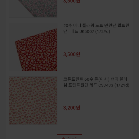
3,500원
20수 미니 플라워 도트 면원단 퀼트원
단 - 레드 JK5007 (1/2Yd)
3,500원
코튼프린트 60수 론(아사) 쁘띠 블라
섬 프린트원단 레드 CS3433 (1/2Yd)
3,200원
더 보기