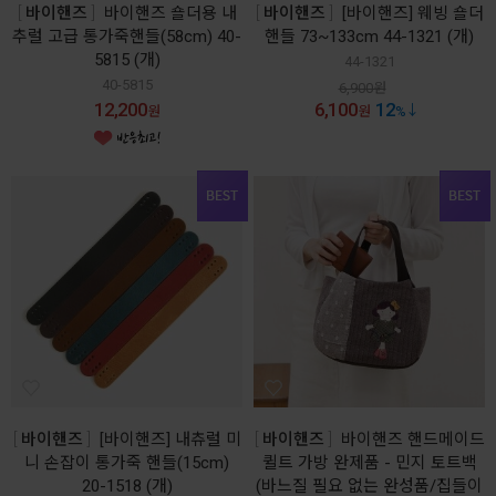
바이핸즈
바이핸즈 숄더용 내
바이핸즈
[바이핸즈] 웨빙 숄더
추럴 고급 통가죽핸들(58cm) 40-
핸들 73~133cm 44-1321 (개)
5815 (개)
44-1321
40-5815
6,900
원
12,200
6,100
12
원
원
%
바이핸즈
[바이핸즈] 내츄럴 미
바이핸즈
바이핸즈 핸드메이드
니 손잡이 통가죽 핸들(15cm)
퀼트 가방 완제품 - 민지 토트백
20-1518 (개)
(바느질 필요 없는 완성품/집들이