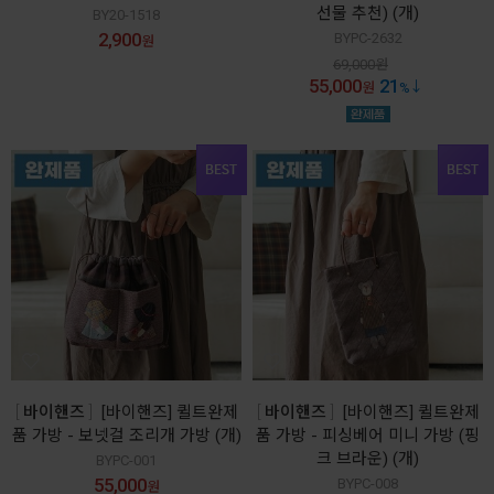
선물 추천) (개)
BY20-1518
2,900
BYPC-2632
원
69,000
원
55,000
21
원
%
바이핸즈
[바이핸즈] 퀼트완제
바이핸즈
[바이핸즈] 퀼트완제
품 가방 - 보넷걸 조리개 가방 (개)
품 가방 - 피싱베어 미니 가방 (핑
크 브라운) (개)
BYPC-001
55,000
BYPC-008
원