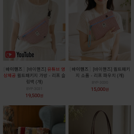
바이핸즈
[바이핸즈]
유튜브 영
바이핸즈
[바이핸즈] 퀼트패키
상제공
퀼트패키지 가방 - 리프 슬
지 소품 - 리프 파우치 (개)
링백 (개)
BYP-3030
15,000
BYP-3031
원
19,500
원