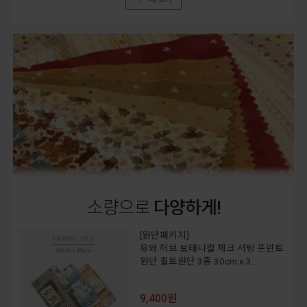
소량으로
다양하게!
[원단패키지]
유와 허브 보태니컬 체크 셔팅 프린트
원단 퀼트원단 3종 30cm x 3..
9,400원