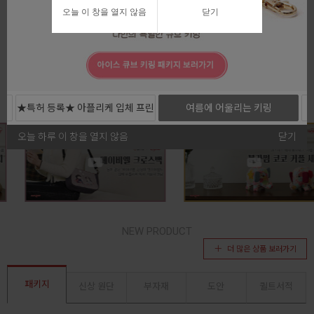
오늘 이 창을 열지 않음
닫기
전체보기
★특허 등록★ 아플리케 입체 프린
여름에 어울리는 키링
트 커트지
오늘 하루 이 창을 열지 않음
닫기
NEW PRODUCT
더 많은 상품 보러가기
패키지
신상 원단
부자재
도안
퀼트서적