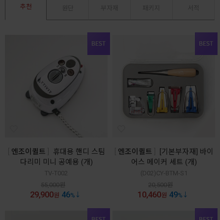
추천
원단
부자재
패키지
서적
엔조이퀼트
휴대용 핸디 스팀
엔조이퀼트
[기본부자재] 바이
다리미 미니 공예용 (개)
어스 메이커 세트 (개)
TV-T002
(D02)CY-BTM-S1
55,000
원
20,500
원
29,900
46
10,460
49
원
%
원
%