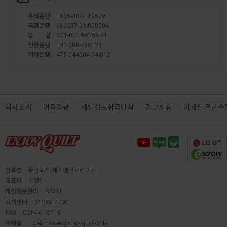
우리은행
1005-402-119509
국민은행
666237-01-008504
농협
301-0114-9158-81
신한은행
140-009-798128
기업은행
478-044504-04-012
회사소개
이용약관
개인정보취급방침
광고제휴
이메일 무단수
상호명
주식회사 제이엔터프라이즈
대표자
윤정연
개인정보관리
윤정연
고객센터
02-869-2700
FAX
031-461-2710
이메일
webmaster@enjoyquilt.co.kr