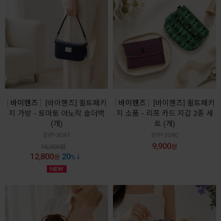
바이핸즈
[바이핸즈] 퀼트패키
바이핸즈
[바이핸즈] 퀼트패키
지 가방 - 토마토 아노락 숄더백
지 소품 - 리프 카드 지갑 2종 세
(개)
트 (개)
BYP-3041
BYP-3040
9,900
16,000
원
원
12,800
20
원
%