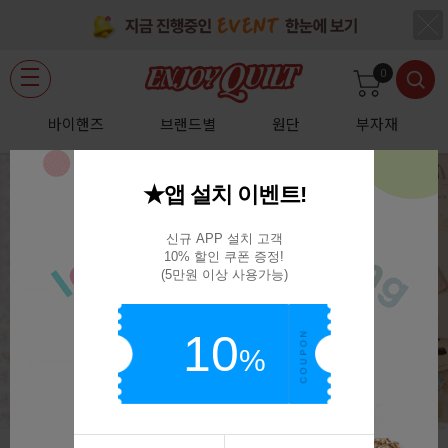
0
바이핸즈
브랜드별
원단
부자재
★앱 설치 이벤트!
신규 APP 설치 고객

10% 할인 쿠폰 증정!

(5만원 이상 사용가능)
10
%