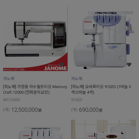
자노메
자노메
[자노메] 가정용 자수퀼트미싱 Memory
[자노메] 오버록미싱 9102D (1바늘 3
Craft 12000 (전화문의요망)
색/2바늘 4색)
MC12000
9102D
12,500,000
690,000
(개)
(개)
원
원