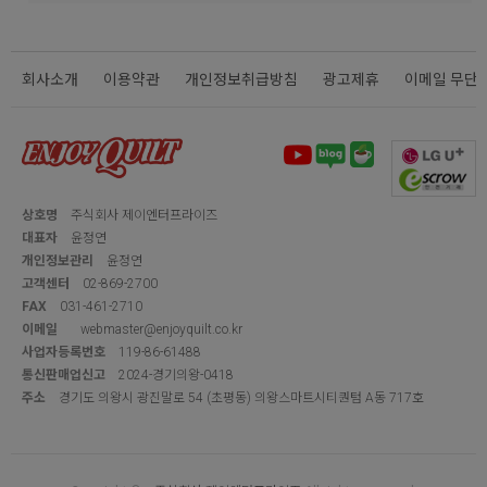
회사소개
이용약관
개인정보취급방침
광고제휴
이메일 무단
상호명
주식회사 제이엔터프라이즈
대표자
윤정연
개인정보관리
윤정연
고객센터
02-869-2700
FAX
031-461-2710
이메일
webmaster@enjoyquilt.co.kr
사업자등록번호
119-86-61488
통신판매업신고
2024-경기의왕-0418
주소
경기도 의왕시 광진말로 54 (초평동) 의왕스마트시티퀀텀 A동 717호