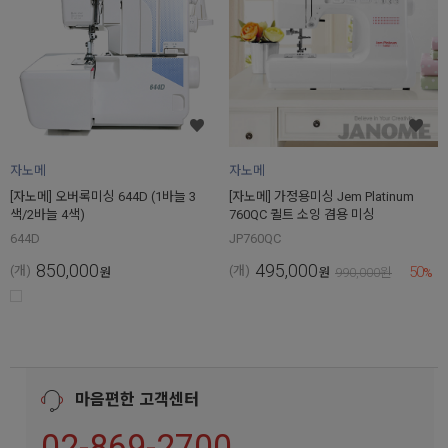
자노메
자노메
[자노메] 오버록미싱 644D (1바늘 3
[자노메] 가정용미싱 Jem Platinum
색/2바늘 4색)
760QC 퀼트 소잉 겸용 미싱
644D
JP760QC
850,000
495,000
50
(개)
(개)
원
원
990,000
원
%
마음편한 고객센터
02-869-2700