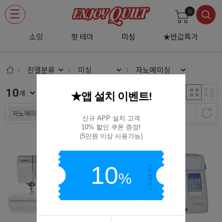
0
적
소잉
핫 테마
미싱
★반값특가
10
신규등록순
개
★앱 설치 이벤트!
자노메미싱
신규 APP 설치 고객

10% 할인 쿠폰 증정!

(5만원 이상 사용가능)
10
%