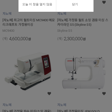
오늘 이 창을 열지 않음
닫기
자노메
자노메
[자노메] 최고의 퀼트미싱 MC9400 메모
[자노메] 가정용 퀼트 소잉 겸용 미싱 스
리크래프트 가정용미싱
카이라인 S5 (Skyline S5)
MC9400
Skyline S5
4,600,000
2,300,000
(개)
(개)
원
원
자노메
자노메
[자노메] 가정용 자수 미싱(소잉 겸용)
[자노메] 가정용미싱 JEM GOLD