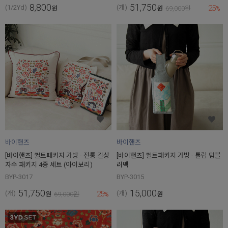
8,800
51,750
25
(1/2Yd)
(개)
원
원
69,000
원
%
바이핸즈
바이핸즈
[바이핸즈] 퀼트패키지 가방 - 전통 길상
[바이핸즈] 퀼트패키지 가방 - 튤립 텀블
자수 패키지 4종 세트 (아이보리)
러백
BYP-3017
BYP-3015
51,750
15,000
25
(개)
(개)
원
69,000
원
%
원