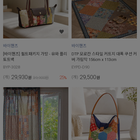
바이핸즈
바이핸즈
[바이핸즈] 퀼트패키지 가방 - 유와 플리
DTP 모로칸 스타일 커트지 대폭 쿠션 커
토트백
버 가림막 156cm x 113cm
BYP-3028
EYPD-D90
29,930
29,500
25
(개)
(개)
원
39,900
원
%
원