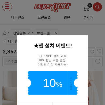
0
바이핸즈
브랜드별
원단
부자재
★앱 설치 이벤트!
2,357
신규등록순
개
신규 APP 설치 고객

10% 할인 쿠폰 증정!

바이핸즈 (자체제작)
(5만원 이상 사용가능)
10
%