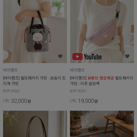
바이핸즈
바이핸즈
[바이핸즈] 퀼트패키지 가방 - 보솜이 조
[바이핸즈]
유튜브 영상제공
퀼트패키지
리개 가방
가방 - 리프 슬링백
BYP-3032
BYP-3031
32,000
19,500
(개)
(개)
원
원