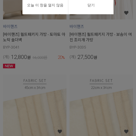
오늘 이 창을 열지 않음
닫기
바이핸즈
바이핸즈
[바이핸즈] 퀼트패키지 가방 - 토마토 아
[바이핸즈] 퀼트패키지 가방 - 보솜이 여
노락 숄더백
친 조리개 가방
BYP-3041
BYP-3035
12,800
27,500
20
(개)
(개)
원
16,000
원
%
원