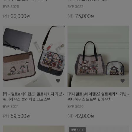
BYP-3025
BYP-3022
33,000
75,000
(개)
(개)
원
원
[퀴니퀼트&바이핸즈] 퀼트패키지 가방 -
[퀴니퀼트&바이핸즈] 퀼트패키지 가방 -
퀴니하우스 클러치 & 크로스백
퀴니하우스 토트백 & 파우치
BYP-3021
BYP-3020
59,500
42,000
(개)
(개)
원
원