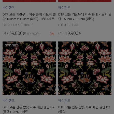
바이핸즈
바이핸즈
DTP 코튼 기린무늬 자수 흉배 커트지 원
DTP 코튼 기린무늬 자수 흉배 커트지 원
단 150cm x 110cm (레드) - 3컷 1세트
단 150cm x 110cm (레드)
DTP-HB-CP-RE 3CUT
DTP-HB-CP-RE
59,000
19,900
2
(개)
(개)
원
59,700
원
%
원
바이핸즈
바이핸즈
DTP 코튼 전통 활옷 자수 패턴 원단 D2
DTP 코튼 전통 활옷 자수 패턴 원단 D2
(블랙) - 3YD 1세트
(블랙)