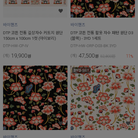
바이핸즈
바이핸즈
DTP 코튼 전통 길상자수 커트지 원단
DTP 코튼 전통 활옷 자수 패턴 원단 D3
150cm x 100cm 1컷 (아이보리)
(블랙) - 3YD 1세트
DTP-HW-CP-IV
DTP-HW-ORP-D03-BK 3YD
19,900
47,500
11
(개)
(개)
원
원
52,800
원
%
바이핸즈
바이핸즈