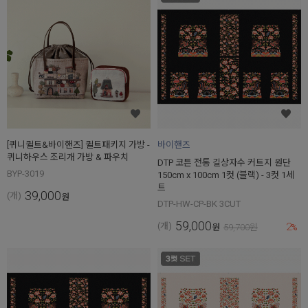
[퀴니퀼트&바이핸즈] 퀼트패키지 가방 -
바이핸즈
퀴니하우스 조리개 가방 & 파우치
DTP 코튼 전통 길상자수 커트지 원단
BYP-3019
150cm x 100cm 1컷 (블랙) - 3컷 1세
트
39,000
(개)
원
DTP-HW-CP-BK 3CUT
59,000
2
(개)
원
59,700
원
%