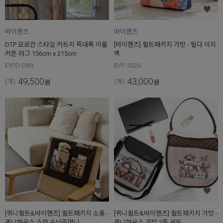
바이핸즈
바이핸즈
DTP 모로칸 스타일 커트지 특대폭 이불
[바이핸즈] 퀼트패키지 가방 - 틸다 이지
커튼 러그 156cm x 215cm
백
EYPD-D89
BYP-3026
49,500
43,000
(개)
(개)
원
원
[퀴니퀼트&바이핸즈] 퀼트패키지 소품 -
[퀴니퀼트&바이핸즈] 퀼트패키지 가방 -
퀴니하우스 쇼파 수납주머니
퀴니하우스 가방 2종 세트