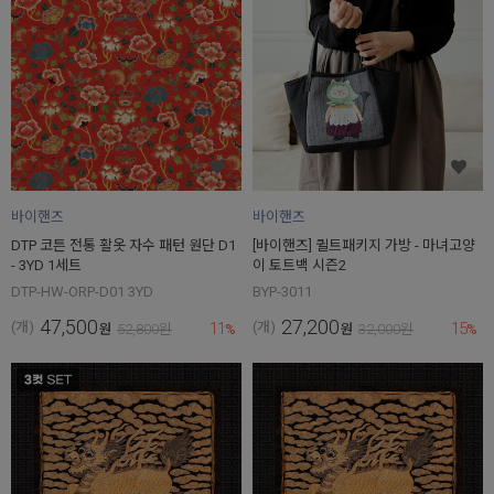
바이핸즈
바이핸즈
DTP 코튼 전통 활옷 자수 패턴 원단 D1
[바이핸즈] 퀼트패키지 가방 - 마녀고양
- 3YD 1세트
이 토트백 시즌2
DTP-HW-ORP-D01 3YD
BYP-3011
47,500
27,200
11
15
(개)
(개)
원
52,800
원
%
원
32,000
원
%