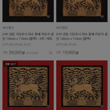
바이핸즈
바이핸즈
DTP 코튼 기린무늬 자수 흉배 커트지 원
DTP 코튼 기린무늬 자수 흉배 커트지 원
단 150cm x 110cm (블랙) - 3컷 1세트
단 150cm x 110cm (블랙)
DTP-HB-CP-BK 3CUT
DTP-HB-CP-BK
59,000
19,900
2
(개)
(개)
원
59,700
원
%
원