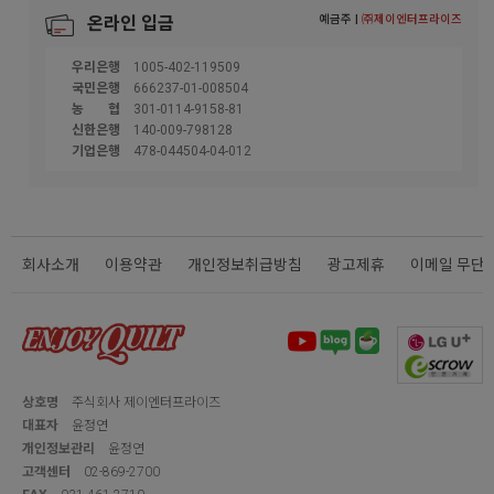
예금주 |
㈜제이엔터프라이즈
온라인 입금
우리은행
1005-402-119509
국민은행
666237-01-008504
농협
301-0114-9158-81
신한은행
140-009-798128
기업은행
478-044504-04-012
회사소개
이용약관
개인정보취급방침
광고제휴
이메일 무단
상호명
주식회사 제이엔터프라이즈
대표자
윤정연
개인정보관리
윤정연
고객센터
02-869-2700