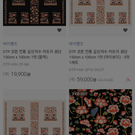
바이핸즈
바이핸즈
DTP 코튼 전통 길상자수 커트지 원단
DTP 코튼 전통 길상자수 커트지 원단
150cm x 100cm 1컷 (블랙)
150cm x 100cm 1컷 (아이보리) - 3컷
1세트
DTP-HW-CP-BK
DTP-HW-CP-IV 3CUT
19,900
(개)
원
59,000
2
(개)
원
59,700
원
%