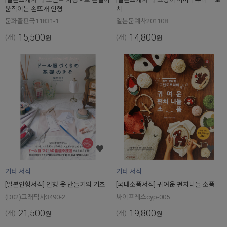
움직이는 손뜨개 인형
치
문화출판국11831-1
일본문예사201108
15,500
14,800
(개)
(개)
원
원
기타 서적
기타 서적
[일본인형서적] 인형 옷 만들기의 기초
[국내소품서적] 귀여운 펀치니들 소품
(D02)그래픽사3490-2
싸이프레스cyp-005
21,500
19,800
(개)
(개)
원
원