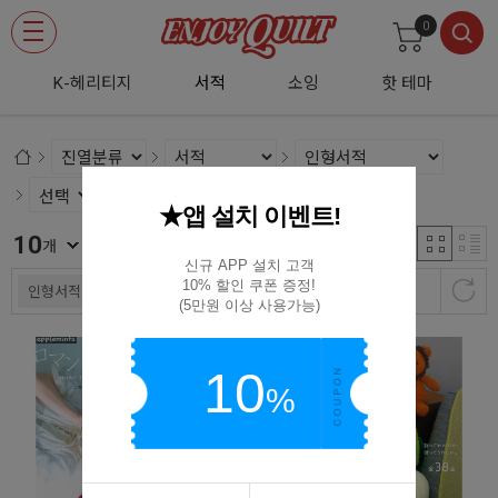
0
K-헤리티지
서적
소잉
핫 테마
★앱 설치 이벤트!
10
신규등록순
개
신규 APP 설치 고객

10% 할인 쿠폰 증정!

인형서적
(5만원 이상 사용가능)
10
%