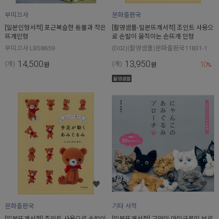
부띠끄사
문화출판국
[일본인형서적] 포근복슬한 동물과 작은
[촬영샘플-일본뜨개서적] 조인트 사용으
뜨개인형
로 손발이 움직이는 손뜨개 인형
부띠끄사 LBS8659
(D02)(촬영샘플)문화출판국11831-1
14,500
13,950
10
(개)
(개)
원
원
%
문화출판국
기타 서적
[일본뜨개서적] 조인트 사용으로 손발이
[일본뜨개서적] 고양이 아미구루미 브로