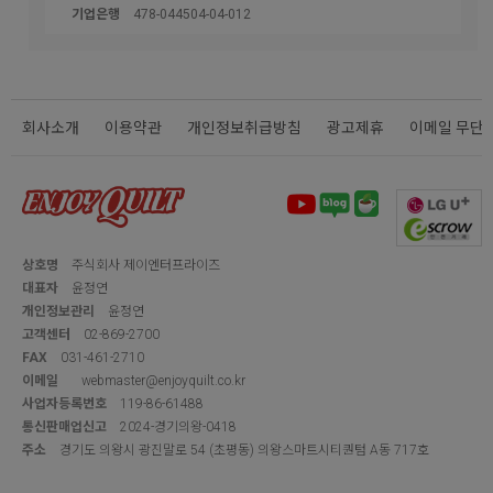
기업은행
478-044504-04-012
회사소개
이용약관
개인정보취급방침
광고제휴
이메일 무단
상호명
주식회사 제이엔터프라이즈
대표자
윤정연
개인정보관리
윤정연
고객센터
02-869-2700
FAX
031-461-2710
이메일
webmaster@enjoyquilt.co.kr
사업자등록번호
119-86-61488
통신판매업신고
2024-경기의왕-0418
주소
경기도 의왕시 광진말로 54 (초평동) 의왕스마트시티퀀텀 A동 717호