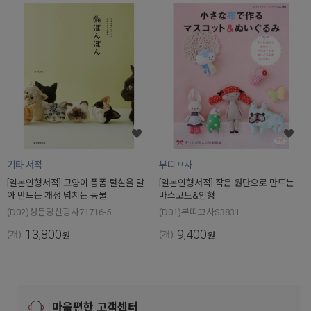
기타 서적
부띠끄사
[일본인형서적] 고양이 폼폼:털실을 말
[일본인형서적] 작은 원단으로 만드는
아 만드는 개성 넘치는 동물
마스코트&인형
(D02)성문당신광사71716-5
(D01)부띠끄사S3831
13,800
9,400
(개)
(개)
원
원
마음편한 고객센터