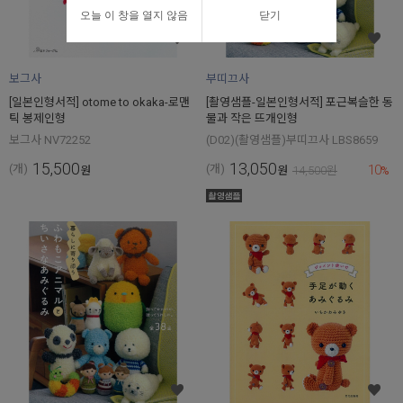
오늘 이 창을 열지 않음
닫기
보그사
부띠끄사
[일본인형서적] otome to okaka-로맨
[촬영샘플-일본인형서적] 포근복슬한 동
틱 봉제인형
물과 작은 뜨개인형
보그사 NV72252
(D02)(촬영샘플)부띠끄사 LBS8659
15,500
13,050
10
(개)
(개)
원
원
14,500
원
%