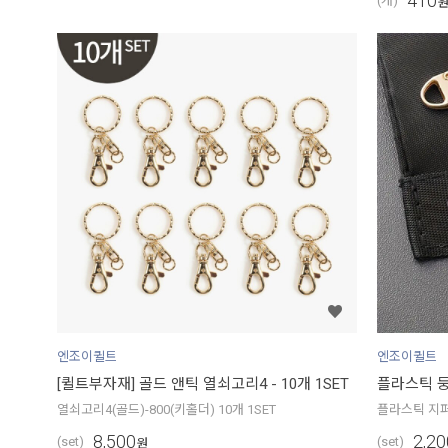
410
(개)
엔조이퀼트
엔조이퀼트
[퀼트부자재] 골드 앤틱 열쇠고리4 - 10개 1SET
플라스틱 둥
열쇠고리4(골드)-800(키홀더) 10개 1SET
플라스틱 지퍼
8,500
2,20
(set)
(set)
원