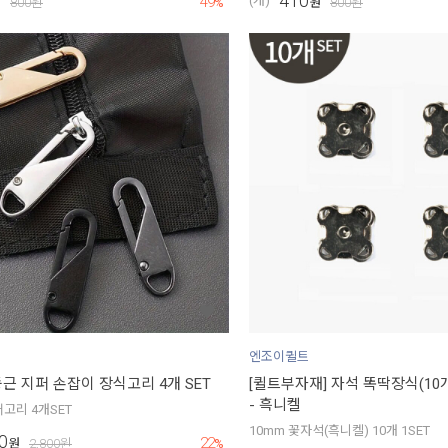
410
49
(개)
원
800
원
%
원
800
원
엔조이퀼트
근 지퍼 손잡이 장식고리 4개 SET
[퀼트부자재] 자석 똑딱장식(10개 
- 흑니켈
고리 4개SET
10mm 꽃자석(흑니켈) 10개 1SET
0
22
원
2,800
원
%