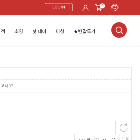
0
LOG IN
서적
소잉
핫 테마
미싱
★반값특가
각고리
37