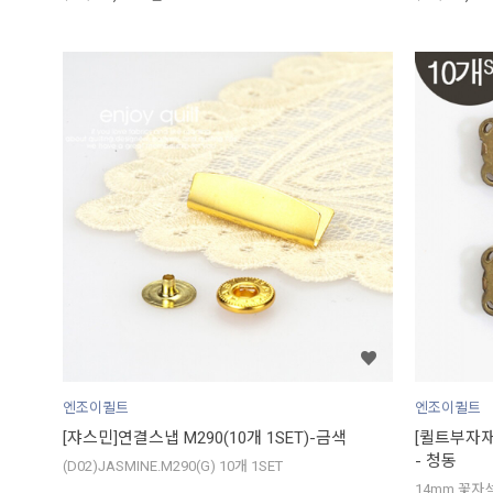
엔조이퀼트
엔조이퀼트
[쟈스민]연결스냅 M290(10개 1SET)-금색
[퀼트부자재]
- 청동
(D02)JASMINE.M290(G) 10개 1SET
14mm 꽃자석