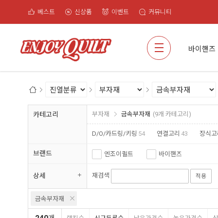
베스트
신상품
이벤트
커뮤니티
검색
바이핸즈
카테고리
부자재
금속부자재
(9개 카테고리)
D/O/카드링/키링
54
연결고리
43
장식고
브랜드
엔조이퀼트
바이핸즈
상세
재검색
적용
금속부자재
개