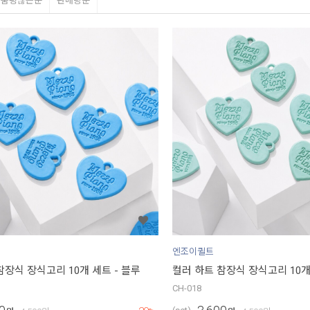
상품평많은순
판매량순
엔조이퀼트
참장식 장식고리 10개 세트 - 블루
컬러 하트 참장식 장식고리 10개
CH-018