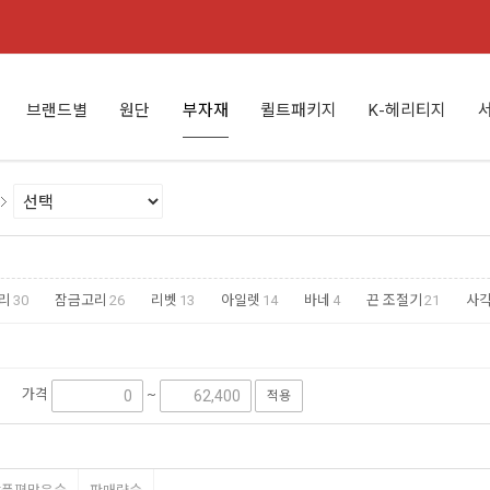
브랜드별
원단
부자재
퀼트패키지
K-헤리티지
리
30
잠금고리
26
리벳
13
아일렛
14
바네
4
끈 조절기
21
사
가격
~
적용