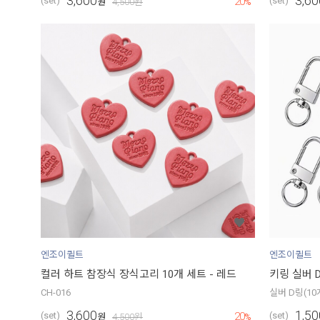
3,600
3,60
20
(set)
(set)
원
4,500
원
%
엔조이퀼트
엔조이퀼트
컬러 하트 참장식 장식고리 10개 세트 - 레드
키링 실버 
CH-016
실버 D링(10
3,600
1,50
20
(set)
(set)
원
4,500
원
%