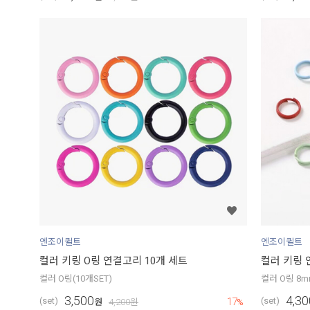
엔조이퀼트
엔조이퀼트
컬러 키링 O링 연결고리 10개 세트
컬러 키링 
컬러 O링(10개SET)
컬러 O링 8m
3,500
4,30
17
(set)
(set)
원
4,200
원
%