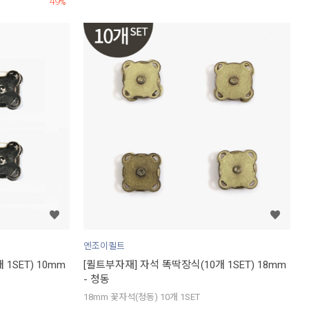
49
%
엔조이퀼트
1SET) 10mm
[퀼트부자재] 자석 똑딱장식(10개 1SET) 18mm
- 청동
18mm 꽃자석(청동) 10개 1SET