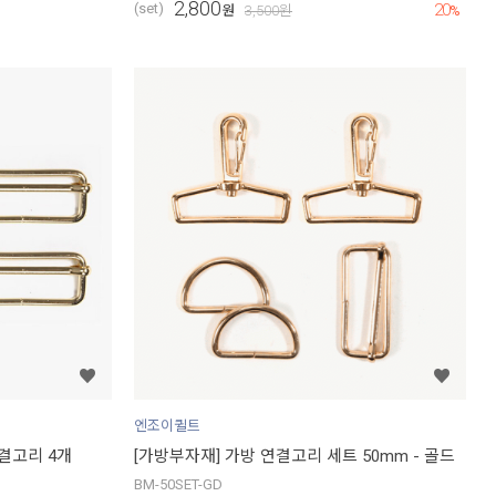
2,800
20
(set)
원
3,500
원
%
엔조이퀼트
연결고리 4개
[가방부자재] 가방 연결고리 세트 50mm - 골드
BM-50SET-GD