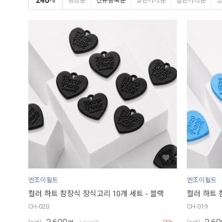
240
랭킹순
신규등록순
낮은가격순
높은가격순
엔조이퀼트
엔조이퀼트
컬러 하트 참장식 장식고리 10개 세트 - 블랙
컬러 하트 
CH-020
CH-019