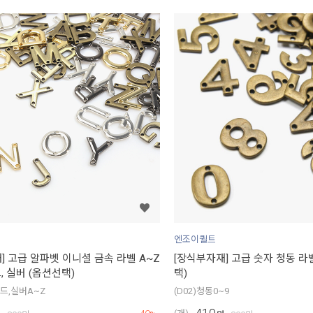
엔조이퀼트
] 고급 알파벳 이니셜 금속 라벨 A~Z
[장식부자재] 고급 숫자 청동 라벨
드, 실버 (옵션선택)
택)
골드,실버A~Z
(D02)청동0~9