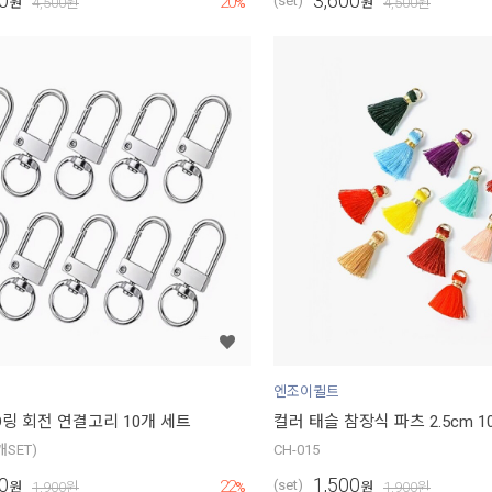
0
3,600
20
(set)
원
4,500
원
%
원
4,500
원
엔조이퀼트
D링 회전 연결고리 10개 세트
컬러 태슬 참장식 파츠 2.5cm 1
개SET)
CH-015
0
1,500
22
(set)
원
1,900
원
%
원
1,900
원