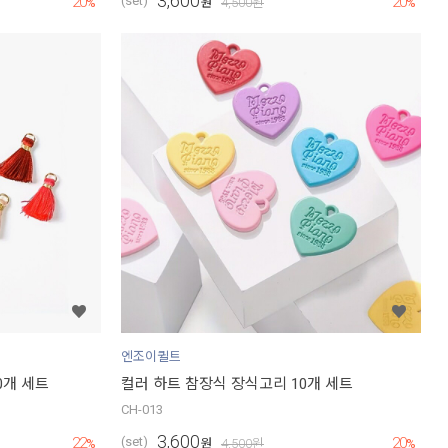
3,600
20
20
(set)
%
원
4,500
원
%
엔조이퀼트
0개 세트
컬러 하트 참장식 장식고리 10개 세트
CH-013
3,600
22
20
(set)
%
원
4,500
원
%