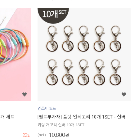
엔조이퀼트
0개 세트
[퀼트부자재] 플랫 열쇠고리 10개 1SET - 실버
키링 개고리 실버 10개 1SET
10,800
22
(set)
%
원