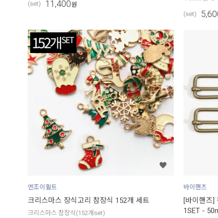
11,400
(set)
원
5,60
(set)
엔조이퀼트
바이핸즈
크리스마스 장식고리 참장식 152개 세트
[바이핸즈]
1SET - 5
크리스마스 참장식(152개set)