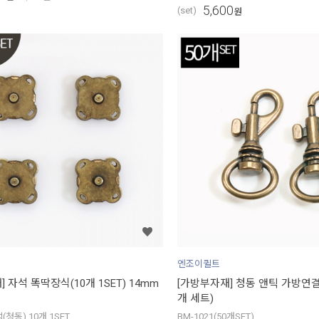
5,600
(set)
원
엔조이퀼트
 자석 똑딱장식(10개 1SET) 14mm
[가방부자재] 청동 앤틱 가방연결
개 세트)
(청동) 10개 1SET
BM-1021(50개SET)