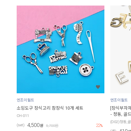
엔조이퀼트
엔조이퀼트
소잉도구 장식고리 참장식 10개 세트
[장식부자재
- 청동, 골
CH-011
(D02)청동,
4,500
22
(set)
원
5,700
원
%