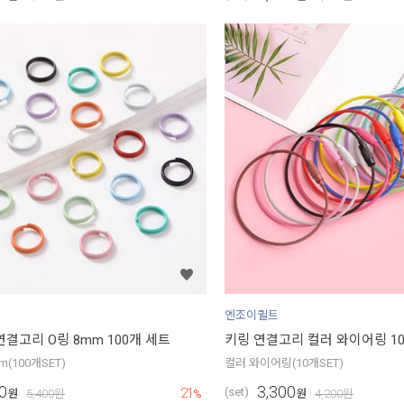
엔조이퀼트
연결고리 O링 8mm 100개 세트
키링 연결고리 컬러 와이어링 1
m(100개SET)
컬러 와이어링(10개SET)
0
3,300
21
(set)
원
5,400
원
%
원
4,200
원