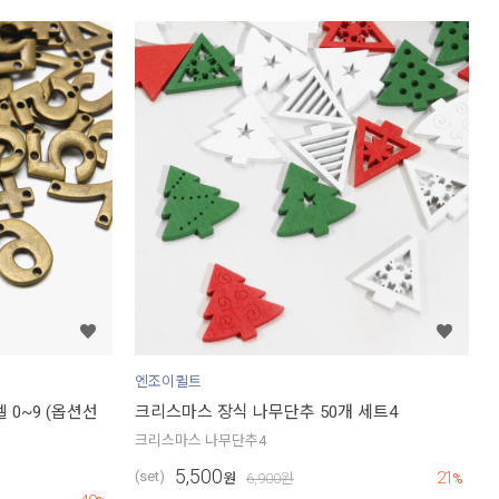
엔조이퀼트
 0~9 (옵션선
크리스마스 장식 나무단추 50개 세트4
크리스마스 나무단추4
5,500
21
(set)
원
6,900
원
%