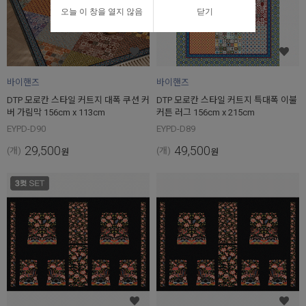
오늘 이 창을 열지 않음
닫기
바이핸즈
바이핸즈
DTP 모로칸 스타일 커트지 대폭 쿠션 커
DTP 모로칸 스타일 커트지 특대폭 이불
버 가림막 156cm x 113cm
커튼 러그 156cm x 215cm
EYPD-D90
EYPD-D89
29,500
49,500
(개)
(개)
원
원