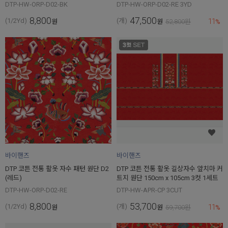
DTP-HW-ORP-D02-BK
DTP-HW-ORP-D02-RE 3YD
8,800
47,500
11
(1/2Yd)
(개)
원
원
52,800
원
%
바이핸즈
바이핸즈
DTP 코튼 전통 활옷 자수 패턴 원단 D2
DTP 코튼 전통 활옷 길상자수 앞치마 커
(레드)
트지 원단 150cm x 105cm 3컷 1세트
DTP-HW-ORP-D02-RE
DTP-HW-APR-CP 3CUT
8,800
53,700
11
(1/2Yd)
(개)
원
원
59,700
원
%