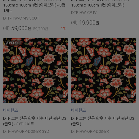
150cm x 100cm 1컷 (아이보리) - 3컷
150cm x 100cm 1컷 (아이보리)
1세트
DTP-HW-CP-IV
DTP-HW-CP-IV 3CUT
19,900
(개)
원
59,000
2
(개)
원
59,700
원
%
바이핸즈
바이핸즈
DTP 코튼 전통 활옷 자수 패턴 원단 D3
DTP 코튼 전통 활옷 자수 패턴 원단 D3
(블랙) - 3YD 1세트
(블랙)
DTP-HW-ORP-D03-BK 3YD
DTP-HW-ORP-D03-BK