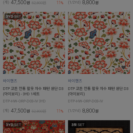
47,500
8,800
11
(개)
(1/2Yd)
원
52,800
원
%
원
바이핸즈
바이핸즈
DTP 코튼 전통 활옷 자수 패턴 원단 D3
DTP 코튼 전통 활옷 자수 패턴 원단 D3
(아이보리) - 3YD 1세트
(아이보리)
DTP-HW-ORP-D03-IV 3YD
DTP-HW-ORP-D03-IV
47,500
8,800
11
(개)
(1/2Yd)
원
52,800
원
%
원