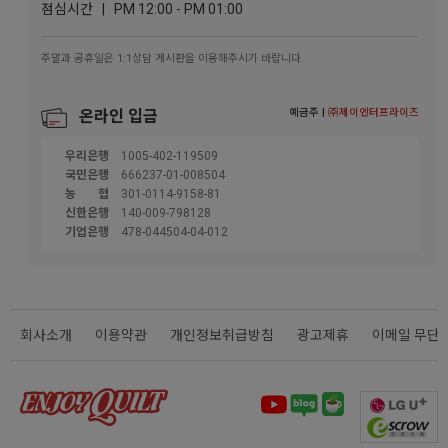
점심시간 | PM 12:00 - PM 01:00
주말과 공휴일은 1:1상담 게시판을 이용해주시기 바랍니다.
예금주 |
㈜제이엔터프라이즈
온라인 입금
우리은행
1005-402-119509
국민은행
666237-01-008504
농협
301-0114-9158-81
신한은행
140-009-798128
기업은행
478-044504-04-012
회사소개
이용약관
개인정보취급방침
광고제휴
이메일 무단