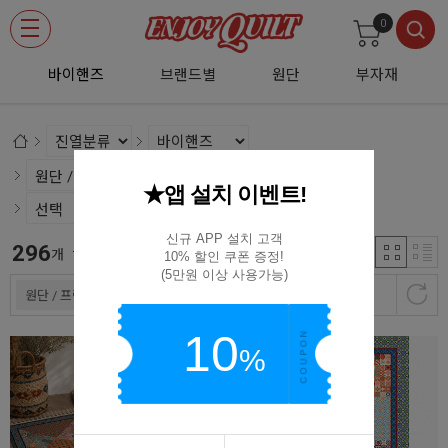
0
바이핸즈
브랜드별
원단
부자재
★앱 설치 이벤트!
신규 APP 설치 고객

296
신규등록순
개
10% 할인 쿠폰 증정!

(5만원 이상 사용가능)
원단 / 프린트
10
%