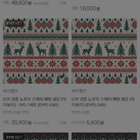
48,600
10
(개)
원
54,000
원
%
18,000
(개)
원
바이핸즈
바이핸즈
DTP 코튼 노르딕 스웨터 패턴 원단 (아
DTP 코튼 노르딕 스웨터 패턴 원단 (아
이보리) - 3YD 1세트 (EYPD-D85)
이보리) (EYPD-D85)
EYPD-D85 3YD
EYPD-D85
35,900
6,600
10
(개)
(1/2Yd)
원
39,600
원
%
원