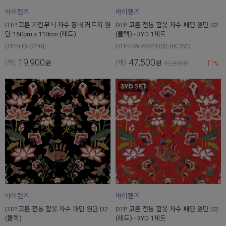
바이핸즈
바이핸즈
DTP 코튼 기린무늬 자수 흉배 커트지 원
DTP 코튼 전통 활옷 자수 패턴 원단 D2
단 150cm x 110cm (레드)
(블랙) - 3YD 1세트
DTP-HB-CP-RE
DTP-HW-ORP-D02-BK 3YD
19,900
47,500
11
(개)
(개)
원
원
52,800
원
%
바이핸즈
바이핸즈
DTP 코튼 전통 활옷 자수 패턴 원단 D2
DTP 코튼 전통 활옷 자수 패턴 원단 D2
(블랙)
(레드) - 3YD 1세트