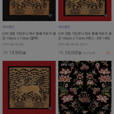
바이핸즈
바이핸즈
DTP 코튼 기린무늬 자수 흉배 커트지 원
DTP 코튼 기린무늬 자수 흉배 커트지 원
단 150cm x 110cm (블랙)
단 150cm x 110cm (레드) - 3컷 1세트
DTP-HB-CP-BK
DTP-HB-CP-RE 3CUT
19,900
59,000
2
(개)
(개)
원
원
59,700
원
%