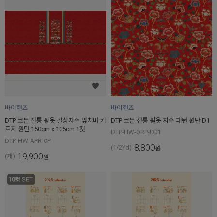
바이핸즈
바이핸즈
DTP 코튼 전통 활옷 길상자수 앞치마 커
DTP 코튼 전통 활옷 자수 패턴 원단 D1
트지 원단 150cm x 105cm 1컷
DTP-HW-ORP-D01
DTP-HW-APR-CP
8,800
(1/2Yd)
원
19,900
(개)
원