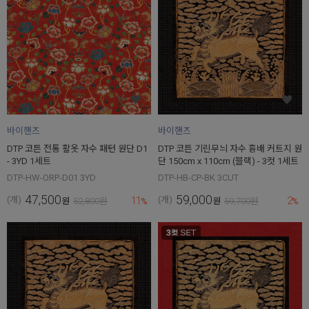
바이핸즈
바이핸즈
DTP 코튼 전통 활옷 자수 패턴 원단 D1
DTP 코튼 기린무늬 자수 흉배 커트지 원
- 3YD 1세트
단 150cm x 110cm (블랙) - 3컷 1세트
DTP-HW-ORP-D01 3YD
DTP-HB-CP-BK 3CUT
47,500
59,000
11
2
(개)
(개)
원
52,800
원
%
원
59,700
원
%