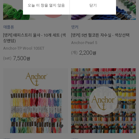
오늘 이 창을 열지 않음
닫기
애플톤
앵커
[앵커] 태피스트리 울사 - 10개 세트 (색
[앵커] 5번 펄코튼 자수실 - 색상선택
상랜덤)
Anchor-Pearl 5
Anchor-TP Wool 10SET
2,200
(개)
원
7,500
(set)
원