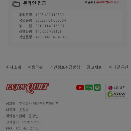
예금주 |
㈜제이엔터프라이즈
온라인 입금
우리은행
1005-402-119509
국민은행
666237-01-008504
농협
301-0114-9158-81
신한은행
140-009-798128
기업은행
478-044504-04-012
회사소개
이용약관
개인정보취급방침
광고제휴
이메일 무단
상호명
주식회사 제이엔터프라이즈
대표자
윤정연
개인정보관리
윤정연
고객센터
02-869-2700
FAX
031-461-2710