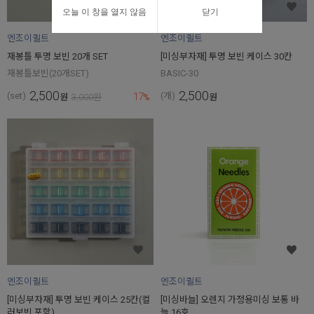
오늘 이 창을 열지 않음
닫기
엔조이퀼트
엔조이퀼트
재봉틀 투명 보빈 20개 SET
[미싱부자재] 투명 보빈 케이스 30칸
재봉틀보빈(20개SET)
BASIC-30
2,500
2,500
17
(set)
(개)
원
3,000
원
%
원
엔조이퀼트
엔조이퀼트
[미싱부자재] 투명 보빈 케이스 25칸(컬
[미싱바늘] 오렌지 가정용미싱 보통 바
러보빈 포함)
늘 16호