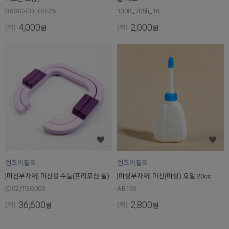
BASIC-COLOR-25
130R_705h_16
4,000
2,000
(개)
(개)
원
원
엔조이퀼트
엔조이퀼트
[머신부자재] 머신용 수틀(프리모션 툴)
[미싱부자재] 머신(미싱) 오일 20cc
(D02)TGQ005
AB103
36,600
2,800
(개)
(개)
원
원