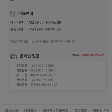
이용안내
상담시간 | AM 09:00 - PM 06:00
점심시간 | PM 12:00 - PM 01:00
주말과 공휴일은 1:1상담 게시판을 이용해주시기 바랍니다.
예금주 |
㈜제이엔터프라이즈
온라인 입금
우리은행
1005-402-119509
국민은행
666237-01-008504
농협
301-0114-9158-81
신한은행
140-009-798128
기업은행
478-044504-04-012
회사소개
이용약관
개인정보취급방침
광고제휴
이메일 무단