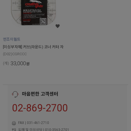
엔조이퀼트
[미싱부자재] 커브(라운드) 코너 커터 자
(D02)CGRCCC
33,000
(개)
원
마음편한 고객센터
02-869-2700
FAX | 031-461-2710
도매 및 미싱상담 | 010-3563-2701