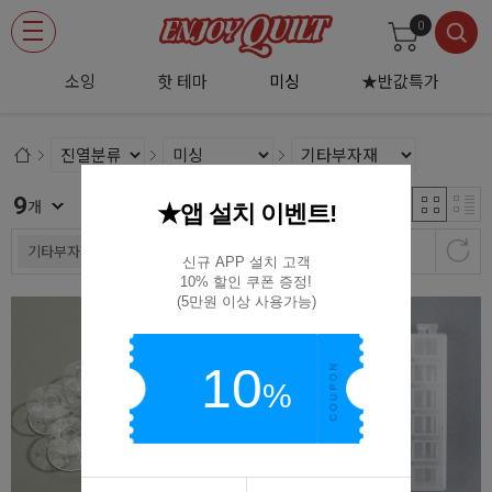
0
적
소잉
핫 테마
미싱
★반값특가
9
신규등록순
개
★앱 설치 이벤트!
기타부자재
신규 APP 설치 고객

10% 할인 쿠폰 증정!

(5만원 이상 사용가능)
10
%