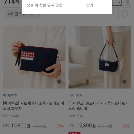
714
신규등록순
개
오늘 이 창을 열지 않음
닫기
바이핸즈 패키지
바이핸즈
바이핸즈
[바이핸즈] 퀼트패키지 소품 - 토마토 아
[바이핸즈] 퀼트패키지 가방 - 토마토 아
노락 파우치
노락 숄더백
BYP-3043
BYP-3041
10,800
12,800
20
20
(개)
(개)
원
13,500
원
%
원
16,000
원
%