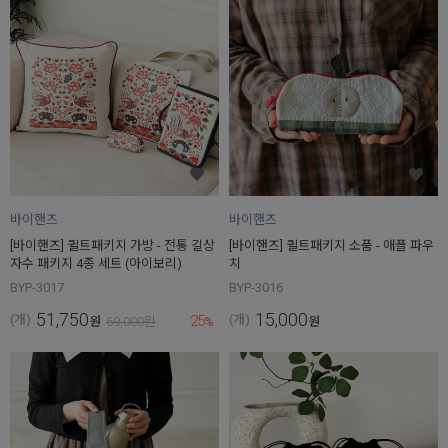
바이핸즈
바이핸즈
[바이핸즈] 퀼트패키지 가방 - 전통 길상
[바이핸즈] 퀼트패키지 소품 - 애플 파우
자수 패키지 4종 세트 (아이보리)
치
BYP-3017
BYP-3016
51,750
15,000
25
(개)
(개)
원
69,000
원
%
원