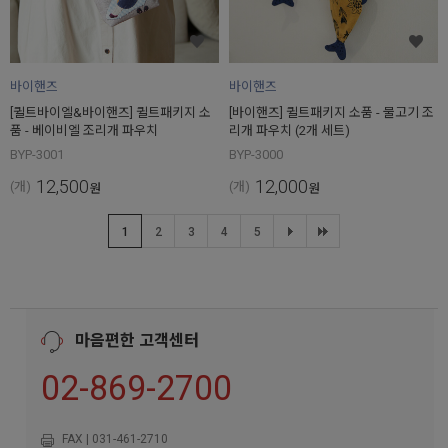
바이핸즈
바이핸즈
[퀼트바이엘&바이핸즈] 퀼트패키지 소
[바이핸즈] 퀼트패키지 소품 - 물고기 조
품 - 베이비엘 조리개 파우치
리개 파우치 (2개 세트)
BYP-3001
BYP-3000
12,500
12,000
(개)
(개)
원
원
1
2
3
4
5
마음편한 고객센터
02-869-2700
FAX | 031-461-2710