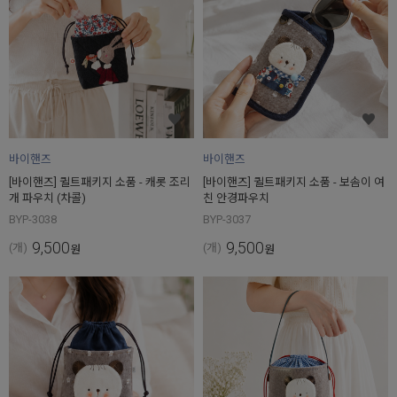
바이핸즈
바이핸즈
[바이핸즈] 퀼트패키지 소품 - 캐롯 조리
[바이핸즈] 퀼트패키지 소품 - 보솜이 여
개 파우치 (차콜)
친 안경파우치
BYP-3038
BYP-3037
9,500
9,500
(개)
(개)
원
원