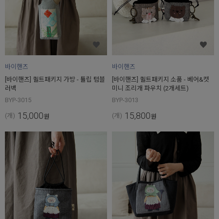
바이핸즈
바이핸즈
[바이핸즈] 퀼트패키지 가방 - 튤립 텀블
[바이핸즈] 퀼트패키지 소품 - 베어&캣
러백
미니 조리개 파우치 (2개세트)
BYP-3015
BYP-3013
15,000
15,800
(개)
(개)
원
원