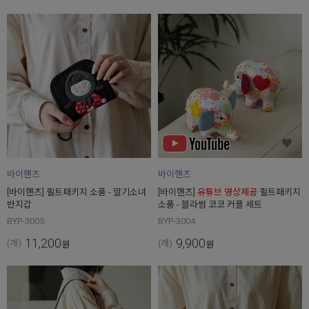
바이핸즈
바이핸즈
[바이핸즈] 퀼트패키지 소품 - 딸기소녀
[바이핸즈]
유튜브 영상제공
퀼트패키지
반지갑
소품 - 블라썸 코코 커플 세트
BYP-3005
BYP-3004
11,200
9,900
(개)
(개)
원
원