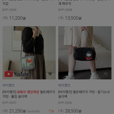
지갑
개 파우치
BYP-3009
BYP-3008
11,200
13,500
(개)
(개)
원
원
바이핸즈
바이핸즈
[바이핸즈]
유튜브 영상제공
퀼트패키지
[바이핸즈] 퀼트패키지 가방 - 딸기소녀
가방 - 튤립 숄더백
숄더백
BYP-3007
BYP-3006
21,250
28,500
15
(개)
(개)
원
25,000
원
%
원