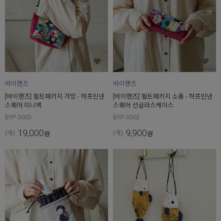
바이핸즈
바이핸즈
[바이핸즈] 퀼트패키지 가방 - 하프린넨
[바이핸즈] 퀼트패키지 소품 - 하프린넨
스퀘어 미니백
스퀘어 선글라스케이스
BYP-3003
BYP-3002
19,000
9,900
(개)
(개)
원
원