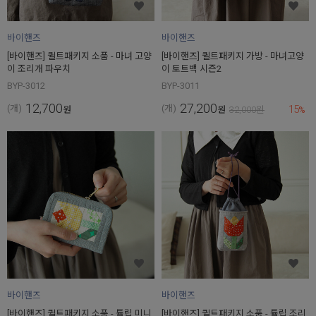
바이핸즈
바이핸즈
[바이핸즈] 퀼트패키지 소품 - 마녀 고양
[바이핸즈] 퀼트패키지 가방 - 마녀고양
이 조리개 파우치
이 토트백 시즌2
BYP-3012
BYP-3011
12,700
27,200
15
(개)
(개)
원
원
32,000
원
%
바이핸즈
바이핸즈
[바이핸즈] 퀼트패키지 소품 - 튤립 미니
[바이핸즈] 퀼트패키지 소품 - 튤립 조리