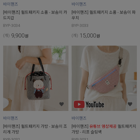
바이핸즈
바이핸즈
[바이핸즈] 퀼트패키지 소품 - 보솜이 카
[바이핸즈] 퀼트패키지 소품 - 보솜이 파
드지갑
우치
BYP-3034
BYP-3033
9,900
15,000
(개)
(개)
원
원
바이핸즈
바이핸즈
[바이핸즈] 퀼트패키지 가방 - 보솜이 조
[바이핸즈]
유튜브 영상제공
퀼트패키지
리개 가방
가방 - 리프 슬링백
BYP-3032
BYP-3031