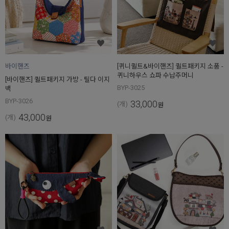
바이핸즈
[퀴니퀼트&바이핸즈] 퀼트패키지 소품 -
퀴니하우스 쇼파 수납주머니
[바이핸즈] 퀼트패키지 가방 - 틸다 이지
BYP-3025
백
BYP-3026
33,000
(개)
원
43,000
(개)
원