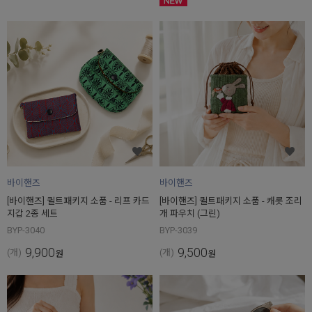
바이핸즈
바이핸즈
[바이핸즈] 퀼트패키지 소품 - 리프 카드
[바이핸즈] 퀼트패키지 소품 - 캐롯 조리
지갑 2종 세트
개 파우치 (그린)
BYP-3040
BYP-3039
9,900
9,500
(개)
(개)
원
원