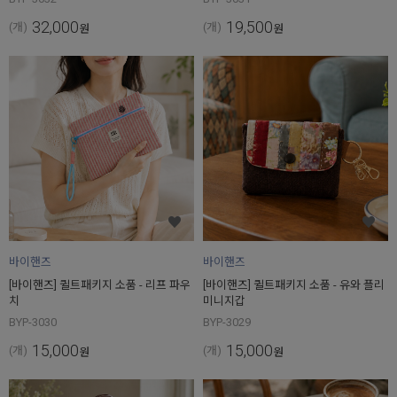
32,000
19,500
(개)
(개)
원
원
바이핸즈
바이핸즈
[바이핸즈] 퀼트패키지 소품 - 리프 파우
[바이핸즈] 퀼트패키지 소품 - 유와 플리
치
미니지갑
BYP-3030
BYP-3029
15,000
15,000
(개)
(개)
원
원