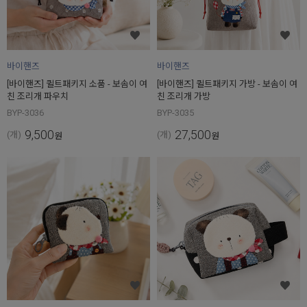
바이핸즈
바이핸즈
[바이핸즈] 퀼트패키지 소품 - 보솜이 여
[바이핸즈] 퀼트패키지 가방 - 보솜이 여
친 조리개 파우치
친 조리개 가방
BYP-3036
BYP-3035
9,500
27,500
(개)
(개)
원
원