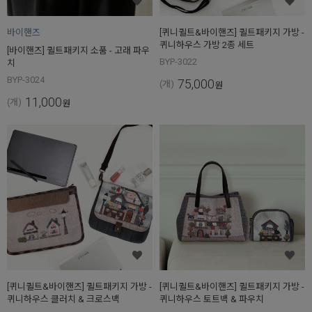
바이핸즈
[퀴니퀼트&바이핸즈] 퀼트패키지 가방 -
퀴니하우스 가방 2종 세트
[바이핸즈] 퀼트패키지 소품 - 고래 파우
BYP-3022
치
BYP-3024
75,000
(개)
원
11,000
(개)
원
[퀴니퀼트&바이핸즈] 퀼트패키지 가방 -
[퀴니퀼트&바이핸즈] 퀼트패키지 가방 -
퀴니하우스 클러치 & 크로스백
퀴니하우스 토트백 & 파우치