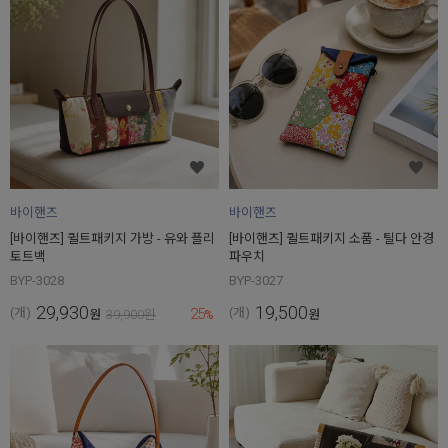
바이핸즈
바이핸즈
[바이핸즈] 퀼트패키지 가방 - 유와 플리
[바이핸즈] 퀼트패키지 소품 - 틸다 안경
토트백
파우치
BYP-3028
BYP-3027
29,930
19,500
25
(개)
(개)
원
39,900
원
%
원