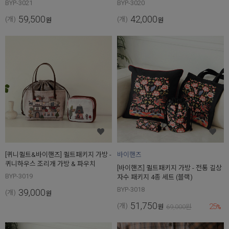
BYP-3021
BYP-3020
59,500
42,000
(개)
(개)
원
원
[퀴니퀼트&바이핸즈] 퀼트패키지 가방 -
바이핸즈
퀴니하우스 조리개 가방 & 파우치
[바이핸즈] 퀼트패키지 가방 - 전통 길상
BYP-3019
자수 패키지 4종 세트 (블랙)
BYP-3018
39,000
(개)
원
51,750
25
(개)
원
69,000
원
%