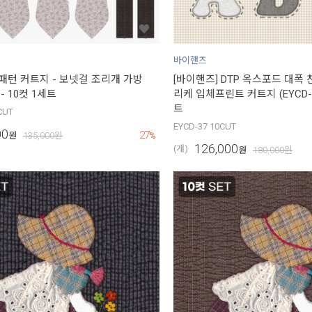
바이핸즈
 패턴 커트지 - 보넷걸 조리개 가방
[바이핸즈] DTP 옥스포드 대폭
) - 10컷 1세트
리케 입체프린트 커트지 (EYCD-37
트
CUT
EYCD-37 10CUT
00
27
원
135,000
원
%
126,000
(개)
원
180,000
원