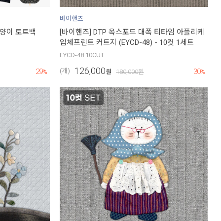
바이핸즈
고양이 토트백
[바이핸즈] DTP 옥스포드 대폭 티타임 아플리케
입체프린트 커트지 (EYCD-48) - 10컷 1세트
EYCD-48 10CUT
126,000
29
30
(개)
%
원
180,000
원
%