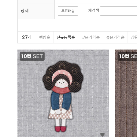
상세
재검색
무료배송
27
개
랭킹순
신규등록순
낮은가격순
높은가격순
상