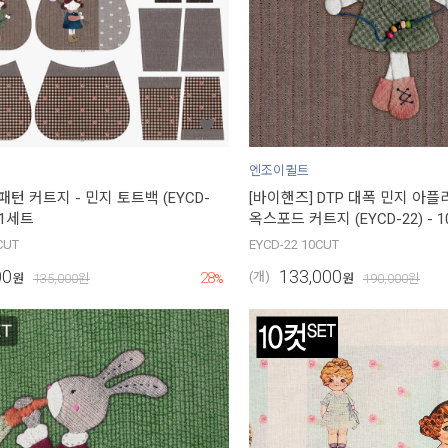
엔조이퀼트
패턴 커트지 - 민지 토트백 (EYCD-
[바이핸즈] DTP 대폭 민지 아
컷 1세트
옥스포드 커트지 (EYCD-22) - 
CUT
EYCD-22 10CUT
00
133,000
28
(개)
원
135,000
원
%
원
190,000
원