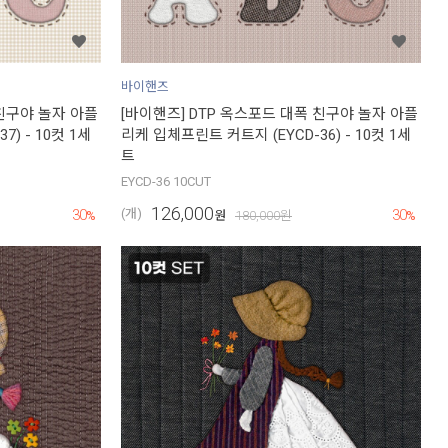
바이핸즈
 친구야 놀자 아플
[바이핸즈] DTP 옥스포드 대폭 친구야 놀자 아플
) - 10컷 1세
리케 입체프린트 커트지 (EYCD-36) - 10컷 1세
트
EYCD-36 10CUT
126,000
30
30
(개)
%
원
180,000
원
%