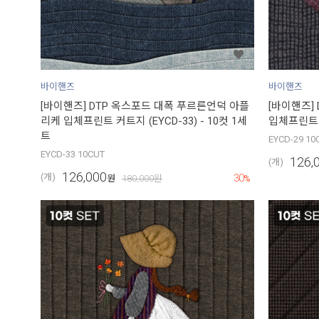
바이핸즈
바이핸즈
[바이핸즈] DTP 옥스포드 대폭 푸르른언덕 아플
[바이핸즈]
리케 입체프린트 커트지 (EYCD-33) - 10컷 1세
입체프린트 커
트
EYCD-29 10
EYCD-33 10CUT
126,
(개)
126,000
30
(개)
원
180,000
원
%