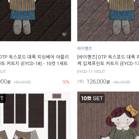
바이핸즈
 DTP 옥스포드 대폭 피싱베어 아플리
[바이핸즈] DTP 옥스포드 대폭
 커트지 (EYCD-18) - 10컷 1세트
케 입체프린트 커트지 (EYCD-17)
CUT
EYCD-17 10CUT
000
126,000
30
(개)
원
180,000
원
%
원
180,000
원