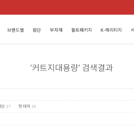
브랜드별
원단
부자재
퀼트패키지
K-헤리티지
'
커트지대용량
'
검색결과
원단
27
핫 테마
26