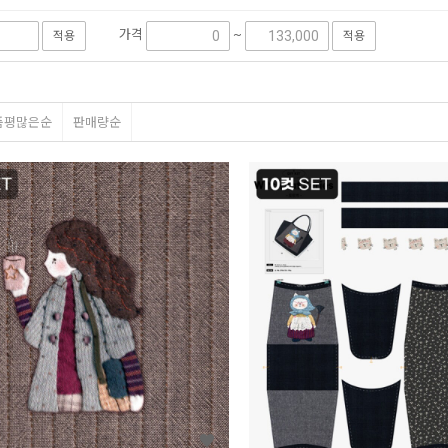
가격
~
적용
적용
품평많은순
판매량순