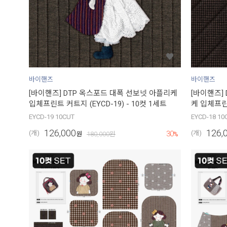
바이핸즈
바이핸즈
[바이핸즈] DTP 옥스포드 대폭 선보넷 아플리케
[바이핸즈]
입체프린트 커트지 (EYCD-19) - 10컷 1세트
케 입체프린트
EYCD-19 10CUT
EYCD-18 10
126,000
126,
30
(개)
(개)
원
180,000
원
%