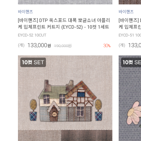
바이핸즈
바이핸즈
[바이핸즈] DTP 옥스포드 대폭 뽀글소녀 아플리
[바이핸즈]
케 입체프린트 커트지 (EYCD-52) - 10컷 1세트
케 입체프린트
EYCD-52 10CUT
EYCD-51 10
133,000
133,
30
(개)
(개)
원
190,000
원
%