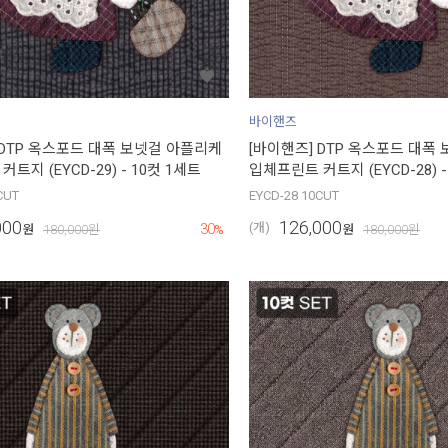
바이핸즈
 DTP 옥스포드 대폭 보넷걸 아플리케
[바이핸즈] DTP 옥스포드 대폭
트지 (EYCD-29) - 10컷 1세트
입체프린트 커트지 (EYCD-28) -
CUT
EYCD-28 10CUT
000
126,000
30
(개)
원
180,000
원
%
원
180,000
원