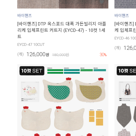
바이핸즈
바이핸즈
[바이핸즈] DTP 옥스포드 대폭 가든빌리지 아플
[바이핸즈]
리케 입체프린트 커트지 (EYCD-47) - 10컷 1세
케 입체프린트
트
EYCD-46 10
EYCD-47 10CUT
126,
(개)
126,000
30
(개)
원
180,000
원
%