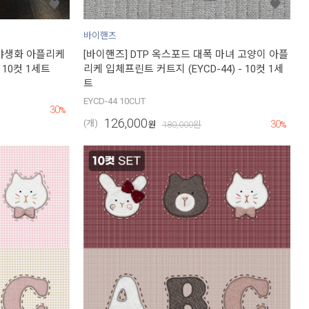
바이핸즈
 야생화 아플리케
[바이핸즈] DTP 옥스포드 대폭 마녀 고양이 아플
 10컷 1세트
리케 입체프린트 커트지 (EYCD-44) - 10컷 1세
트
EYCD-44 10CUT
30
%
126,000
30
(개)
원
180,000
원
%