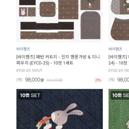
바이핸즈
바이핸즈
[바이핸즈] 패턴 커트지 - 민지 핸폰가방 & 미니
[바이핸즈] 
파우치 (EYCD-25) - 10컷 1세트
24) - 10
EYCD-25 10CUT
EYCD-24 10
98,000
98,0
28
(개)
(개)
원
135,000
원
%