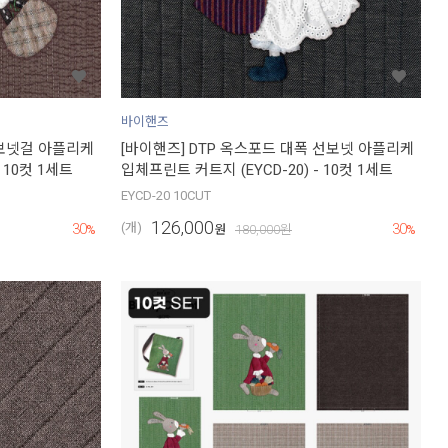
바이핸즈
 보넷걸 아플리케
[바이핸즈] DTP 옥스포드 대폭 선보넷 아플리케
 10컷 1세트
입체프린트 커트지 (EYCD-20) - 10컷 1세트
EYCD-20 10CUT
126,000
30
30
(개)
%
원
180,000
원
%