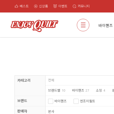
베스트
신상품
이벤트
커뮤니티
검색
바이핸즈
카테고리
전체
브랜드별
10
바이핸즈
27
소잉
4
브랜드
바이핸즈
엔조이퀼트
판매자
본사