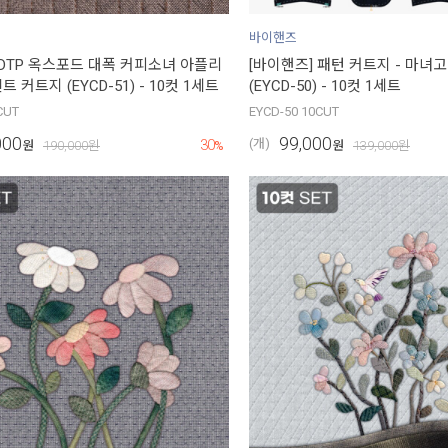
바이핸즈
 DTP 옥스포드 대폭 커피소녀 아플리
[바이핸즈] 패턴 커트지 - 마녀
 커트지 (EYCD-51) - 10컷 1세트
(EYCD-50) - 10컷 1세트
CUT
EYCD-50 10CUT
000
99,000
30
(개)
원
190,000
원
%
원
139,000
원