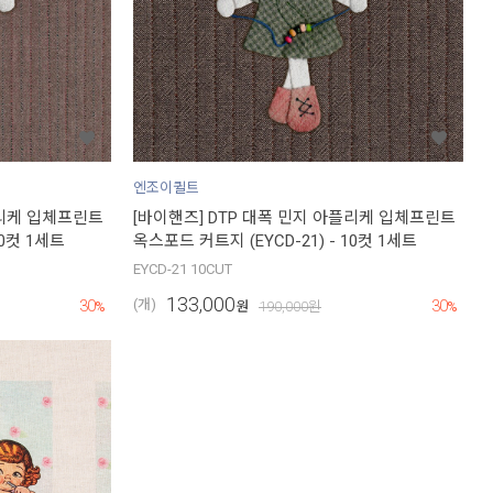
엔조이퀼트
플리케 입체프린트
[바이핸즈] DTP 대폭 민지 아플리케 입체프린트
10컷 1세트
옥스포드 커트지 (EYCD-21) - 10컷 1세트
EYCD-21 10CUT
133,000
30
30
(개)
%
원
190,000
원
%