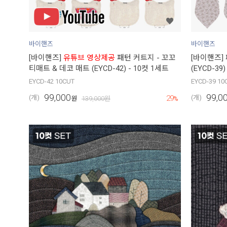
바이핸즈
바이핸즈
[바이핸즈]
유튜브 영상제공
패턴 커트지 - 꼬꼬
[바이핸즈]
티매트 & 데코 매트 (EYCD-42) - 10컷 1세트
(EYCD-39
EYCD-42 10CUT
EYCD-39 10
99,000
99,0
29
(개)
(개)
원
139,000
원
%