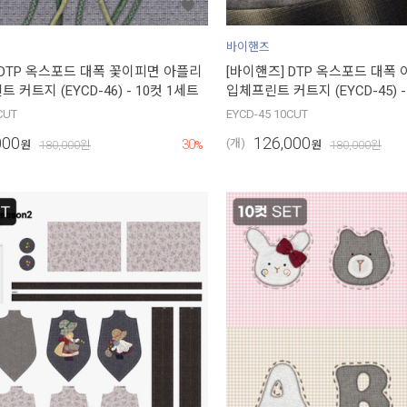
바이핸즈
 DTP 옥스포드 대폭 꽃이피면 아플리
[바이핸즈] DTP 옥스포드 대폭
 커트지 (EYCD-46) - 10컷 1세트
입체프린트 커트지 (EYCD-45) -
CUT
EYCD-45 10CUT
000
126,000
30
(개)
원
180,000
원
%
원
180,000
원