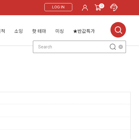
0
LOG IN
서적
소잉
핫 테마
미싱
★반값특가