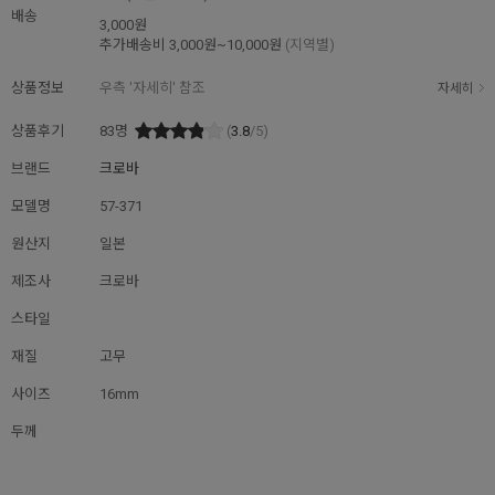
배송
3,000원
추가배송비
3,000원~10,000원
(지역별)
상품정보
우측 '자세히' 참조
자세히
상품후기
83
명
(
3.8
/5)
브랜드
크로바
모델명
57-371
원산지
일본
제조사
크로바
스타일
재질
고무
사이즈
16mm
두께