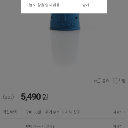
오늘 이 창을 열지 않음
닫기
공유
찜
5,490
원
(set)
적립혜택
구매
55원
|
후기
우측 '자세히' 참조
자세히
택배(
주문 시 결제
)
자세히