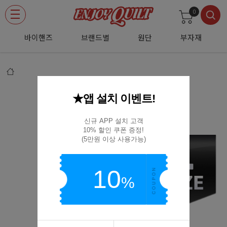
0
바이핸즈
브랜드별
원단
부자재
★앱 설치 이벤트!
[크로바] 고무골무-L 57-371
57-371
신규 APP 설치 고객

10% 할인 쿠폰 증정!

(5만원 이상 사용가능)
10
%