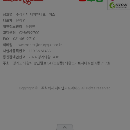
상호명
주식회사 제이엔터프라이즈
대표자
윤정연
개인정보관리
윤정연
고객센터
02-869-2700
FAX
031-461-2710
이메일
webmaster@enjoyquilt.co.kr
사업자등록번호
119-86-61488
통신판매업신고
2024-경기의왕-0418
주소
경기도 의왕시 광진말로 54 (초평동) 의왕스마트시티퀀텀 A동 717호
Copyright ©
주식회사 제이엔터프라이즈
All rights reserved.