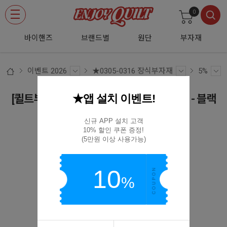
0
바이핸즈
브랜드별
원단
부자재
이벤트 2026
★0305-0316 장식부자재
5%
★앱 설치 이벤트!
[퀼트부자재] 장식용 수입 스냅단추(8mm) - 블랙
스냅 8mm-블랙
신규 APP 설치 고객

10% 할인 쿠폰 증정!

(5만원 이상 사용가능)
10
%