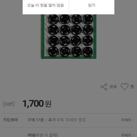
오늘 이 창을 열지 않음
닫기
공유
찜
1,700
원
(set)
적립혜택
구매
17원
|
후기
우측 '자세히' 참조
자세히
택배(
주문 시 결제
)
자세히