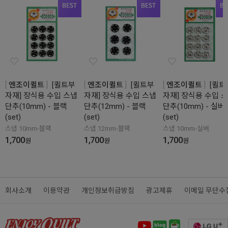
엔조이퀼트
[퀼트부
엔조이퀼트
[퀼트부
엔조이퀼트
[퀼트
자재] 장식용 수입 스냅
자재] 장식용 수입 스냅
자재] 장식용 수입 
단추(10mm) - 블랙
단추(12mm) - 블랙
단추(10mm) - 실버
(set)
(set)
(set)
스냅 10mm-블랙
스냅 12mm-블랙
스냅 10mm-실버
1,700
1,700
1,700
원
원
원
회사소개
이용약관
개인정보취급방침
광고제휴
이메일 무단수