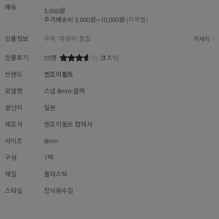
배송
3,000원
추가배송비
3,000원~10,000원
(지역별)
상품정보
우측 '자세히' 참조
자세히
상품후기
20
명
(
3.7
/5)
브랜드
엔조이퀼트
모델명
스냅 8mm-블랙
원산지
일본
제조사
엔조이퀼트 협력사
사이즈
8mm
구성
1팩
재질
플라스틱
스타일
장식용수입