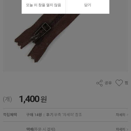
오늘 이 창을 열지 않음
닫기
공유
찜
1,400
원
(개)
적립혜택
구매
14원
|
후기
우측 '자세히' 참조
자세히
택배(
주문 시 결제
)
자세히