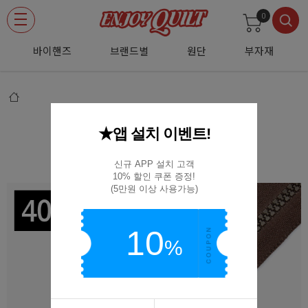
0
바이핸즈
브랜드별
원단
부자재
★앱 설치 이벤트!
[YKK] 비슬론 지퍼 5호(40cm)-밤색
8969625-40cm(570)
신규 APP 설치 고객

10% 할인 쿠폰 증정!

(5만원 이상 사용가능)
10
%