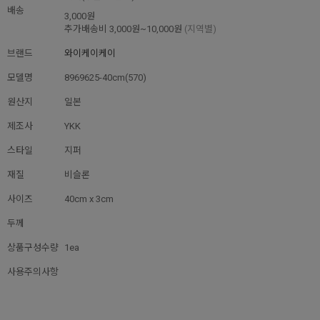
배송
3,000원
추가배송비
3,000원~10,000원
(지역별)
브랜드
와이케이케이
모델명
8969625-40cm(570)
원산지
일본
제조사
YKK
스타일
지퍼
재질
비슬론
사이즈
40cm x 3cm
두께
상품구성수량
1ea
사용주의사항