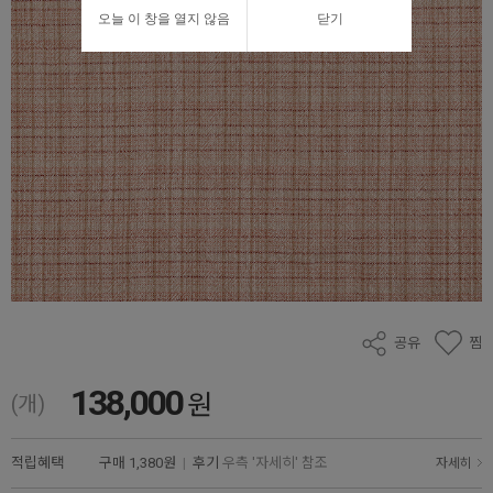
오늘 이 창을 열지 않음
닫기
공유
찜
138,000
원
(개)
적립혜택
구매
1,380원
|
후기
우측 '자세히' 참조
자세히