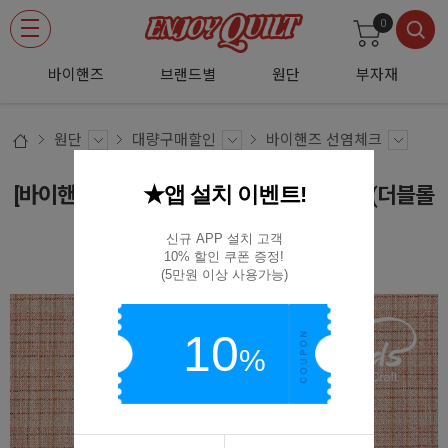
0
바이핸즈
브랜드별
원단
부자재
원단
대량구매할인
바이핸즈 선염체크
★앱 설치 이벤트!
[바이핸즈] 스위트밀크 선염체크원단 - 레드(더블롤
링 10YD)
신규 APP 설치 고객

10% 할인 쿠폰 증정!

EY20075-D(10YD)
(5만원 이상 사용가능)
10
%