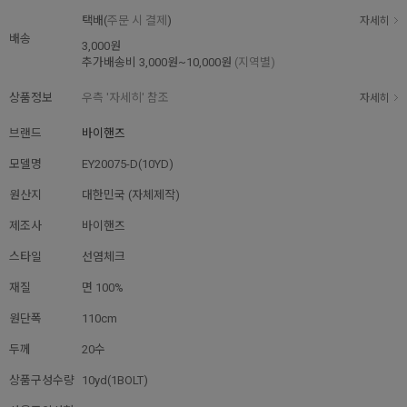
택배(
주문 시 결제
)
자세히
배송
3,000원
추가배송비
3,000원~10,000원
(지역별)
상품정보
우측 '자세히' 참조
자세히
브랜드
바이핸즈
모델명
EY20075-D(10YD)
원산지
대한민국 (자체제작)
제조사
바이핸즈
스타일
선염체크
재질
면 100%
원단폭
110cm
두께
20수
상품구성수량
10yd(1BOLT)