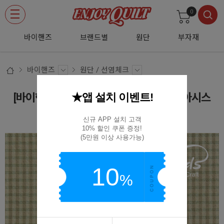
0
바이핸즈
브랜드별
원단
부자재
바이핸즈
원단 / 선염체크
★앱 설치 이벤트!
[바이핸즈] 하모니 선염체크원단 - 그린오아시스
EY20021-C
신규 APP 설치 고객

10% 할인 쿠폰 증정!

(5만원 이상 사용가능)
10
%