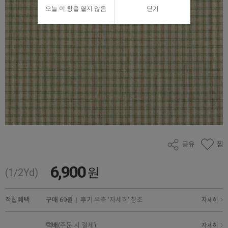
오늘 이 창을 열지 않음
닫기
공유
찜
6,900
원
(1/2Yd)
적립혜택
구매
69원
|
후기
우측 '자세히' 참조
자세히
택배(
주문 시 결제
)
자세히