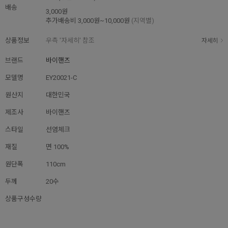
배송
3,000원
추가배송비
3,000원~10,000원
(지역별)
상품정보
우측 '자세히' 참조
자세히
브랜드
바이핸즈
모델명
EY20021-C
원산지
대한민국
제조사
바이핸즈
스타일
선염체크
재질
면 100%
원단폭
110cm
두께
20수
상품구성수량