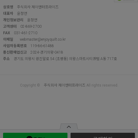
상호명
주식회사 제이엔터프라이즈
대표자
윤정연
개인정보관리
윤정연
고객센터
02-869-2700
FAX
031-461-2710
이메일
webmaster@enjoyquilt.co.kr
사업자등록번호
119-86-61488
통신판매업신고
2024-경기의왕-0418
주소
경기도 의왕시 광진말로 54 (초평동) 의왕스마트시티퀀텀 A동 717호
Copyright ©
주식회사 제이엔터프라이즈
All rights reserved.