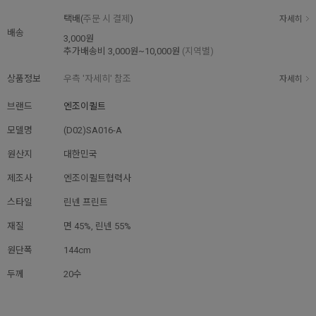
택배(
주문 시 결제
)
자세히
배송
3,000원
추가배송비
3,000원~10,000원
(지역별)
상품정보
우측 '자세히' 참조
자세히
브랜드
엔조이퀼트
모델명
(D02)SA016-A
원산지
대한민국
제조사
엔조이퀼트협력사
스타일
린넨 프린트
재질
면 45%, 린넨 55%
원단폭
144cm
두께
20수