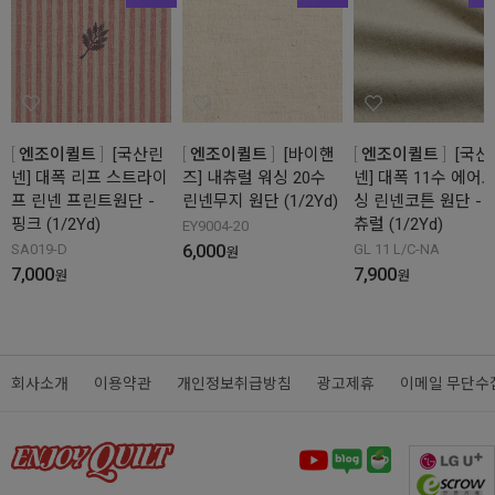
엔조이퀼트
[국산린
엔조이퀼트
[바이핸
엔조이퀼트
[국산
넨] 대폭 리프 스트라이
즈] 내츄럴 워싱 20수
넨] 대폭 11수 에어
프 린넨 프린트원단 -
린넨무지 원단 (1/2Yd)
싱 린넨코튼 원단 - 
핑크 (1/2Yd)
츄럴 (1/2Yd)
EY9004-20
6,000
SA019-D
GL 11 L/C-NA
원
7,000
7,900
원
원
회사소개
이용약관
개인정보취급방침
광고제휴
이메일 무단수