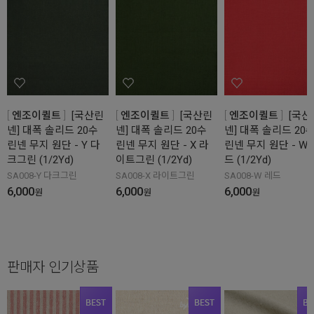
엔조이퀼트
[국산린
엔조이퀼트
[국산린
엔조이퀼트
[국산
넨] 대폭 솔리드 20수
넨] 대폭 솔리드 20수
넨] 대폭 솔리드 20
린넨 무지 원단 - Y 다
린넨 무지 원단 - X 라
린넨 무지 원단 - W 
크그린 (1/2Yd)
이트그린 (1/2Yd)
드 (1/2Yd)
SA008-Y 다크그린
SA008-X 라이트그린
SA008-W 레드
6,000
6,000
6,000
원
원
원
판매자 인기상품