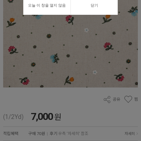
오늘 이 창을 열지 않음
닫기
공유
찜
7,000
원
(1/2Yd)
적립혜택
구매
70원
|
후기
우측 '자세히' 참조
자세히