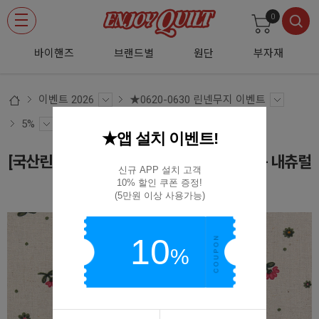
0
바이핸즈
브랜드별
원단
부자재
이벤트 2026
★0620-0630 린넨무지 이벤트
5%
★앱 설치 이벤트!
[국산린넨] 대폭 미니 정원 린넨 프린트원단 - 내츄럴
신규 APP 설치 고객

10% 할인 쿠폰 증정!

(D02)SA016-A
(5만원 이상 사용가능)
10
%