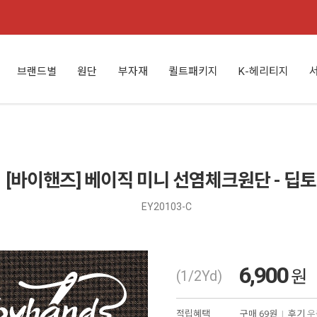
브랜드별
원단
부자재
퀼트패키지
K-헤리티지
[바이핸즈] 베이직 미니 선염체크원단 - 딥
EY20103-C
6,900
원
(1/2Yd)
적립혜택
구매
69원
|
후기
우