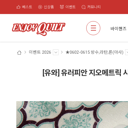
베스트
신상품
이벤트
커뮤니티
검색
바이핸즈
이벤트 2026
★0602-0615 방수,라탄,론(아사)
[유와] 유러피안 지오메트릭 시팅 