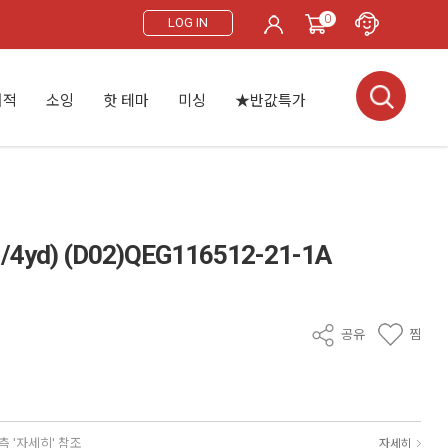
0
LOG IN
서적
소잉
핫 테마
미싱
★반값특가
) (D02)QEG116512-21-1A
공유
찜
측 '자세히' 참조
자세히