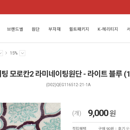
브랜드별
원단
부자재
퀼트패키지
K-헤리티지
15%
모로칸2 라미네이팅원단 - 라이트 블루 (1/4yd
(D02)QEG116512-21-1A
9,000
원
(개)
적립혜택
구매
90원
|
후기
우