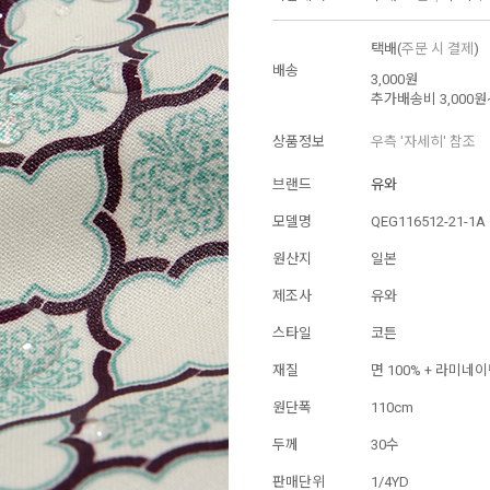
택배(
주문 시 결제
)
배송
3,000원
추가배송비
3,000원
상품정보
우측 '자세히' 참조
브랜드
유와
모델명
QEG116512-21-1A
원산지
일본
제조사
유와
스타일
코튼
재질
면 100% + 라미네
원단폭
110cm
두께
30수
판매단위
1/4YD