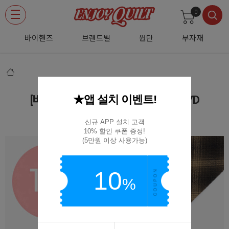
0
바이핸즈
브랜드별
원단
부자재
★앱 설치 이벤트!
[바이핸즈] 바이어스 B238(브라운) 1YD
B238-1YD EY20065-C
신규 APP 설치 고객

10% 할인 쿠폰 증정!

(5만원 이상 사용가능)
10
%