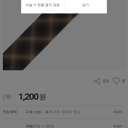
오늘 이 창을 열지 않음
닫기
공유
찜
1,200
원
(개)
적립혜택
구매
12원
|
후기
우측 '자세히' 참조
자세히
택배(
주문 시 결제
)
자세히