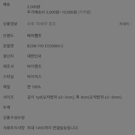
배송
3,000원
추가배송비
3,000원~10,000원
(지역별)
상품정보
우측 '자세히' 참조
자세히
브랜드
바이핸즈
모델명
B238-1YD EY20065-C
원산지
대한민국
제조사
바이핸즈
스타일
바이어스
재질
면 100%
사이즈
길이 1yd(오차범위 ±2~3cm), 폭 4cm(오차범위 ±2~3mm)
두께
상품구성수량
사용주의사항
최대 14YD까지 연결발송됩니다.