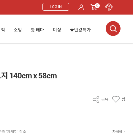
0
LOG IN
서적
소잉
핫 테마
미싱
★반값특가
140cm x 58cm
공유
찜
우측 '자세히' 참조
자세히