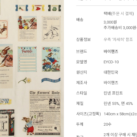
택배(
주문 시 결제
)
배송
3,000원
추가배송비
3,000원
상품정보
우측 '자세히' 참조
브랜드
바이핸즈
모델명
EYCD-10
원산지
대한민국
제조사
바이핸즈
스타일
린넨 프린트
재질
린넨 55%, 면 45%
사이즈(고정폭)
140cm x 58cm(±2
두께
20수
2개 이상 구매 시 