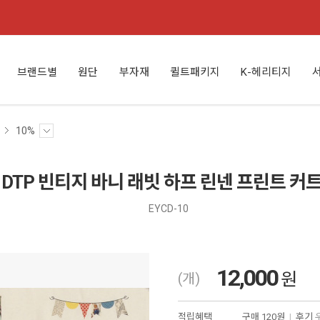
브랜드별
원단
부자재
퀼트패키지
K-헤리티지
10%
DTP 빈티지 바니 래빗 하프 린넨 프린트 커트지 
EYCD-10
12,000
원
(개)
적립혜택
구매
120원
|
후기