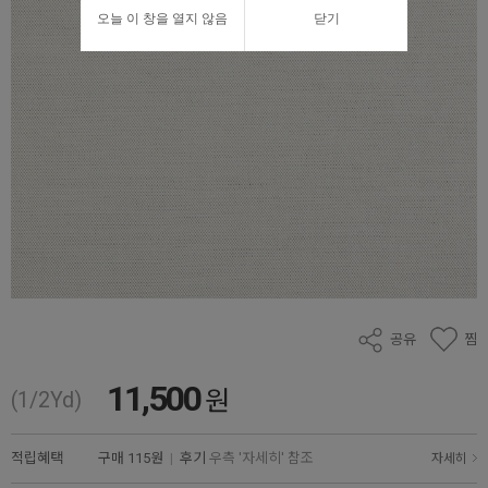
오늘 이 창을 열지 않음
닫기
공유
찜
11,500
원
(1/2Yd)
적립혜택
구매
115원
|
후기
우측 '자세히' 참조
자세히