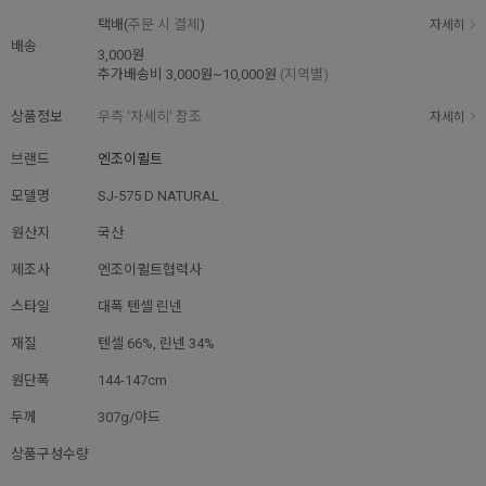
택배(
주문 시 결제
)
자세히
배송
3,000원
추가배송비
3,000원~10,000원
(지역별)
상품정보
우측 '자세히' 참조
자세히
브랜드
엔조이퀼트
모델명
SJ-575 D NATURAL
원산지
국산
제조사
엔조이퀼트협력사
스타일
대폭 텐셀 린넨
재질
텐셀 66%, 린넨 34%
원단폭
144-147cm
두께
307g/야드
상품구성수량