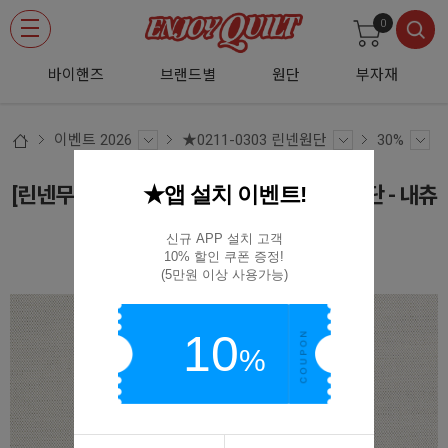
0
바이핸즈
브랜드별
원단
부자재
이벤트 2026
★0211-0303 린넨원단
30%
★앱 설치 이벤트!
[린넨무지] 친환경 텐셀 무지 린넨천 의류원단 - 내츄
럴
신규 APP 설치 고객

10% 할인 쿠폰 증정!

(D02)SJ-575 D NATURAL
(5만원 이상 사용가능)
10
%