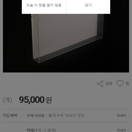
오늘 이 창을 열지 않음
닫기
공유
찜
95,000
원
(개)
적립혜택
구매
950원
|
후기
우측 '자세히' 참조
자세히
택배(
주문 시 결제
)
자세히