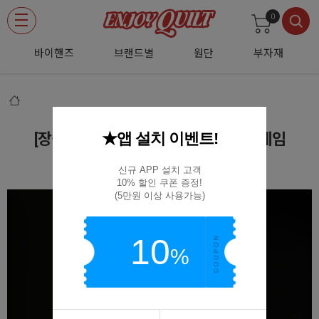
0
바이핸즈
브랜드별
원단
부자재
★앱 설치 이벤트!
[장식부자재] 투명 아크릴 작품 액자 프레임
(D02)ACR-FRAME 50X50
신규 APP 설치 고객

10% 할인 쿠폰 증정!

(5만원 이상 사용가능)
10
%