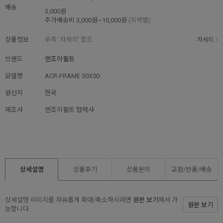
배송
3,000원
추가배송비
3,000원~10,000원
(지역별)
상품정보
우측 '자세히' 참조
자세히
브랜드
엔조이퀼트
모델명
ACR-FRAME 50X50
원산지
한국
제조사
엔조이퀼트 협력사
상세설명
상품후기
상품문의
교환/반품/
배송
상세설명 이미지를 자유롭게 확대/축소하시려면
원본 보기
에서 가
원본 보기
능합니다.