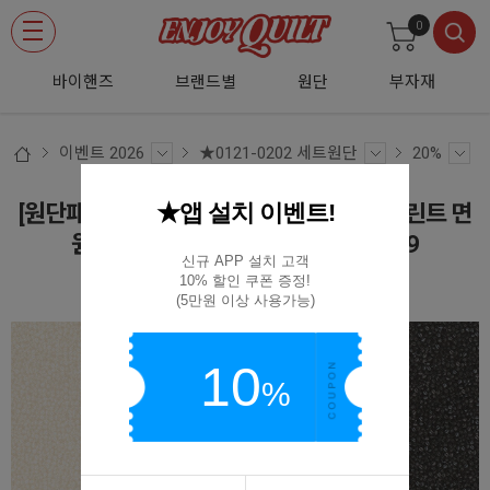
0
바이핸즈
브랜드별
원단
부자재
이벤트 2026
★0121-0202 세트원단
20%
★앱 설치 이벤트!
[원단패키지] 스토프 덴마크 수입 퀼트천 프린트 면
원단17 4종 - 45cmx26cm ESH3819
신규 APP 설치 고객

10% 할인 쿠폰 증정!

(D02)ESH3819
(5만원 이상 사용가능)
10
%