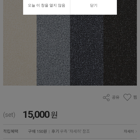
오늘 이 창을 열지 않음
닫기
공유
찜
15,000
원
(set)
적립혜택
구매
150원
|
후기
우측 '자세히' 참조
자세히