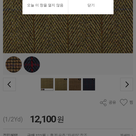
오늘 이 창을 열지 않음
닫기
공유
찜
12,100
원
(1/2Yd)
적립혜택
구매
121원
|
후기
우측 '자세히' 참조
자세히