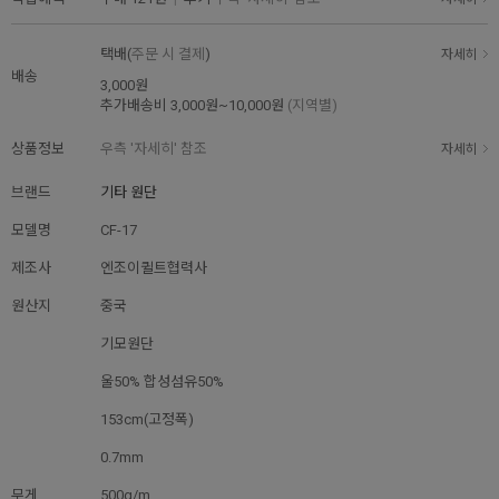
택배(
주문 시 결제
)
자세히
배송
3,000원
추가배송비
3,000원~10,000원
(지역별)
상품정보
우측 '자세히' 참조
자세히
브랜드
기타 원단
모델명
CF-17
제조사
엔조이퀼트협력사
원산지
중국
기모원단
울50% 합성섬유50%
153cm(고정폭)
0.7mm
무게
500g/m