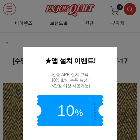
0
바이핸즈
브랜드별
원단
부자재
★앱 설치 이벤트!
[수입원단] 대폭 빈티지 체크 울 원단 - CF-17
CF-17
신규 APP 설치 고객

10% 할인 쿠폰 증정!

(5만원 이상 사용가능)
10
%