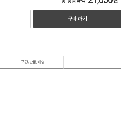
21,050
원
총 상품금액
구매하기
교환/반품/
배송