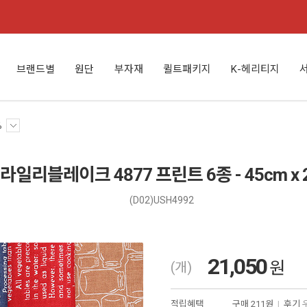
브랜드별
원단
부자재
퀼트패키지
K-헤리티지
%
라일리블레이크 4877 프린트 6종 - 45cm x 2
(D02)USH4992
21,050
원
(개)
적립혜택
구매
211원
|
후기