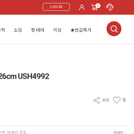
0
LOG IN
서적
소잉
핫 테마
미싱
★반값특가
6cm USH4992
공유
찜
우측 '자세히' 참조
자세히