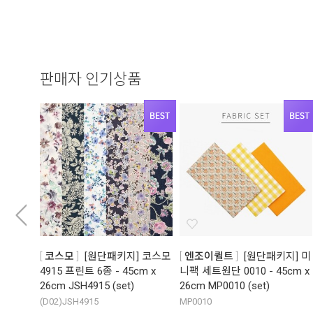
판매자 인기상품
코스모
[원단패키지] 코스모
엔조이퀼트
[원단패키지] 미
4915 프린트 6종 - 45cm x
니팩 세트원단 0010 - 45cm x
26cm JSH4915 (set)
26cm MP0010 (set)
(D02)JSH4915
MP0010