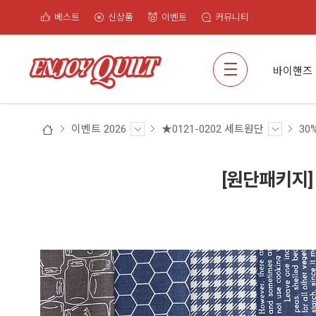
베스트
신상품
이벤트
커뮤니티
검색
바이핸즈
이벤트 2026
★0121-0202 세트원단
30
[원단패키지] 