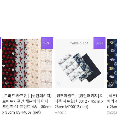
로버트 카프만
[원단패키지]
엔조이퀼트
[원단패키지] 미
세븐
로버트카프만 세븐베리 미니
니팩 세트원단 0012 - 45cm x
베리 4
프린츠 01 프린트 4종 - 30cm
26cm MP0012 (set)
x 26c
x 35cm USH4659 (set)
MP0012
(D02)