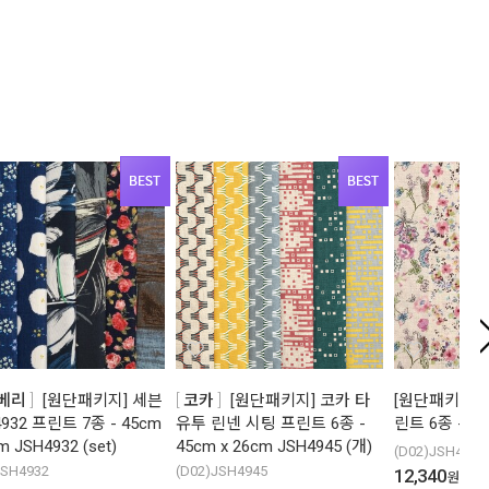
베리
[원단패키지] 세븐
코카
[원단패키지] 코카 타
[원단패키지] 
932 프린트 7종 - 45cm
유투 린넨 시팅 프린트 6종 -
린트 6종 - 45
m JSH4932 (set)
45cm x 26cm JSH4945 (개)
(D02)JSH4918
JSH4932
(D02)JSH4945
12,340
원