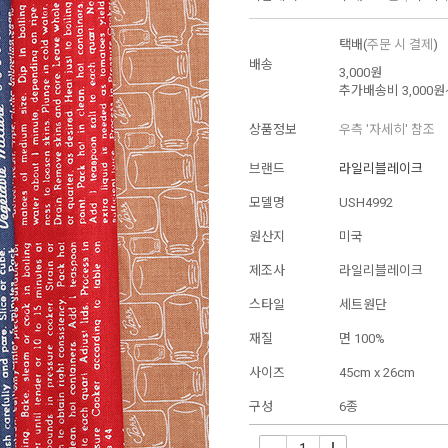
택배(
주문 시 결제
)
배송
3,000원
추가배송비
3,000원
상품정보
우측 '자세히' 참조
브랜드
라일리블레이크
모델명
USH4992
원산지
미국
제조사
라일리블레이크
스타일
세트원단
재질
면 100%
사이즈
45cm x 26cm
구성
6종