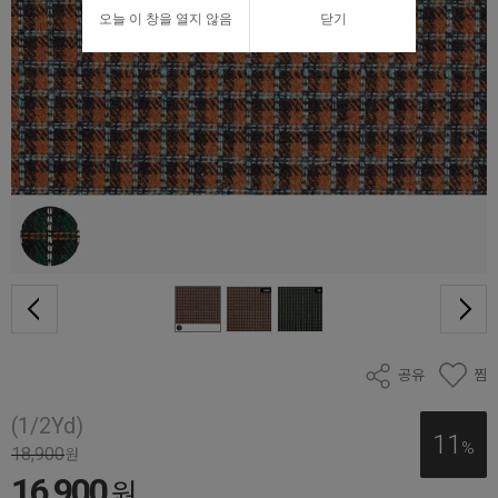
오늘 이 창을 열지 않음
닫기
공유
찜
(1/2Yd)
11
%
18,900
원
16,900
원