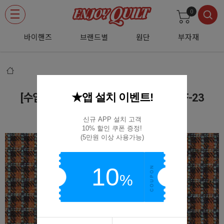
0
바이핸즈
브랜드별
원단
부자재
★앱 설치 이벤트!
[수입원단] 대폭 빈티지 체크 울 원단 - CF-23
CF-23
신규 APP 설치 고객

10% 할인 쿠폰 증정!

(5만원 이상 사용가능)
10
%