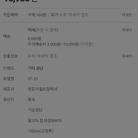
적립혜택
구매
169원
|
후기
우측 '자세히' 참조
자세히
택배(
주문 시 결제
)
자세히
배송
3,000원
추가배송비
3,000원~10,000원
(지역별)
상품정보
우측 '자세히' 참조
자세히
브랜드
기타 원단
모델명
CF-23
제조사
엔조이퀼트협력사
원산지
중국
기모원단
울20% 합성섬유80%
150cm(고정폭)