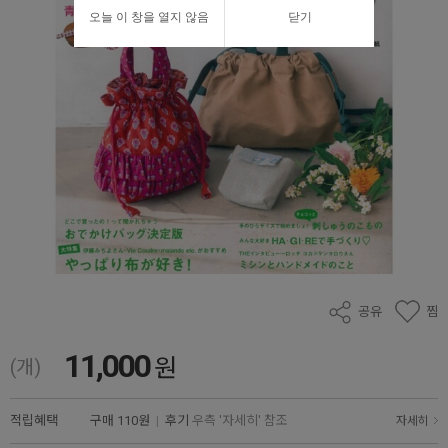
오늘 이 창을 열지 않음
닫기
공유
찜
11,000
원
(개)
적립혜택
구매
110원
|
후기
우측 '자세히' 참조
자세히