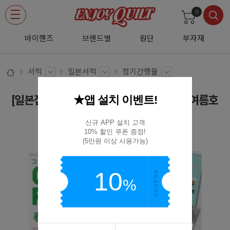
0
바이핸즈
브랜드별
원단
부자재
서적
일본서적
정기간행물
★앱 설치 이벤트!
[일본잡지서적] Cotton Friend 2025년 봄여름호
(No.93)
신규 APP 설치 고객

10% 할인 쿠폰 증정!

부띠끄사CF93
(5만원 이상 사용가능)
10
%