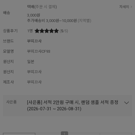
택배(
주문 시 결제
)
자세히
배송
3,000원
추가배송비
3,000원~10,000원
(지역별)
상품후기
1
명
(
5
/5)
브랜드
부띠끄사
모델명
부띠끄사CF93
원산지
일본
원산지
부띠끄사
제조사
부띠끄사
사은품
[사은품] 서적 2만원 구매 시, 랜덤 샘플 서적 증정
(2026-07-31 ~ 2026-08-31)
1