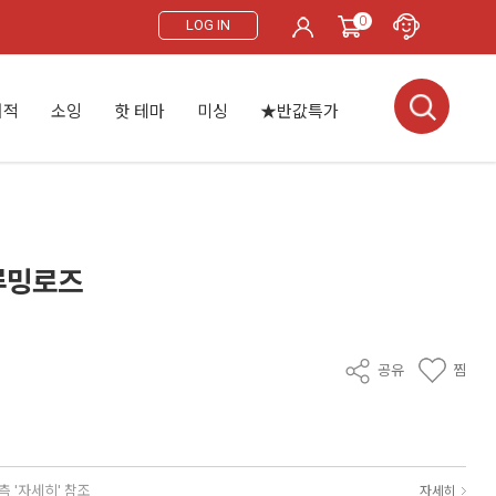
0
LOG IN
서적
소잉
핫 테마
미싱
★반값특가
루밍로즈
공유
찜
측 '자세히' 참조
자세히