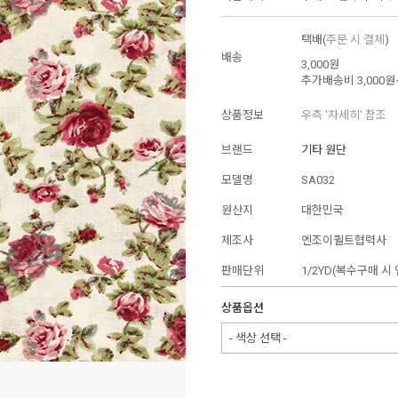
택배(
주문 시 결제
)
배송
3,000원
추가배송비
3,000원
상품정보
우측 '자세히' 참조
브랜드
기타 원단
모델명
SA032
원산지
대한민국
제조사
엔조이퀼트협력사
판매단위
1/2YD(복수구매 시
상품옵션
- 색상 선택 -