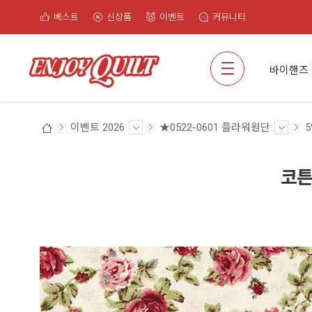
베스트
신상품
이벤트
커뮤니티
검색
바이핸즈
이벤트 2026
★0522-0601 플라워원단
5
코튼