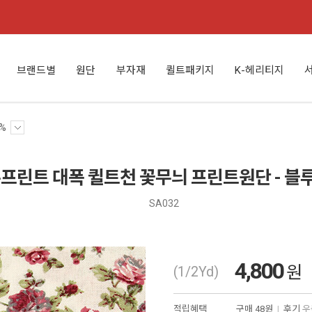
브랜드별
원단
부자재
퀼트패키지
K-헤리티지
%
프린트 대폭 퀼트천 꽃무늬 프린트원단 - 블
SA032
4,800
원
(1/2Yd)
적립혜택
구매
48원
|
후기
우