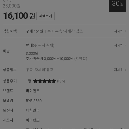
30
%
23,000
원
16,100
원
혜택보기
적립혜택
구매
161원
|
후기
우측 '자세히' 참조
자세히
택배(
주문 시 결제
)
자세히
배송
3,000원
추가배송비
3,000원~10,000원
(지역별)
상품정보
우측 '자세히' 참조
자세히
상품후기
1
명
(
5
/5)
브랜드
바이핸즈
모델명
BYP-2860
원산지
대한민국
제조사
바이핸즈