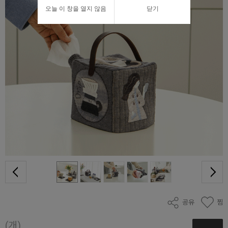
오늘 이 창을 열지 않음
닫기
공유
찜
(개)