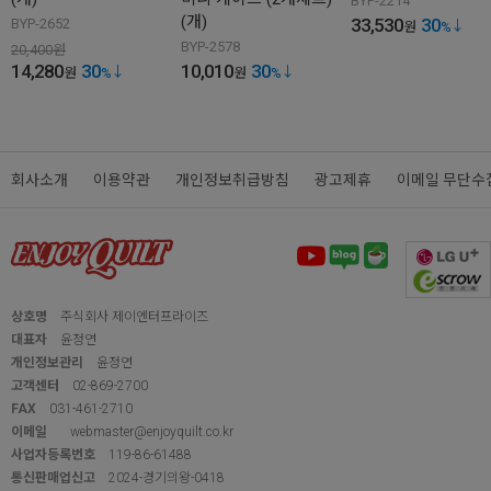
BYP-2214
(개)
33,530
30
BYP-2652
원
%
BYP-2578
20,400
원
14,280
30
10,010
30
원
%
원
%
회사소개
이용약관
개인정보취급방침
광고제휴
이메일 무단수
상호명
주식회사 제이엔터프라이즈
대표자
윤정연
개인정보관리
윤정연
고객센터
02-869-2700
FAX
031-461-2710
이메일
webmaster@enjoyquilt.co.kr
사업자등록번호
119-86-61488
통신판매업신고
2024-경기의왕-0418