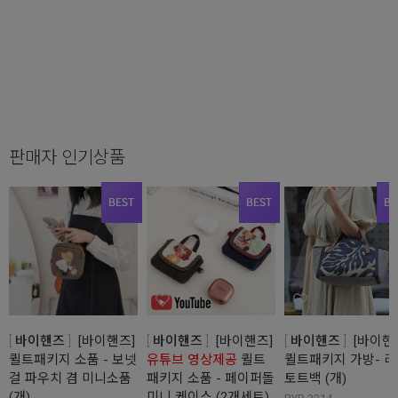
판매자 인기상품
바이핸즈
[바이핸즈]
바이핸즈
[바이핸즈]
바이핸즈
[바이핸
퀼트패키지 소품 - 보넷
유튜브 영상제공
퀼트
퀼트패키지 가방- 
걸 파우치 겸 미니소품
패키지 소품 - 페이퍼돌
토트백 (개)
(개)
미니 케이스 (2개세트)