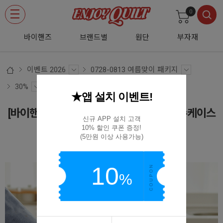
0
바이핸즈
브랜드별
원단
부자재
이벤트 2026
0728-0813 여름맞이 패키지
30%
★앱 설치 이벤트!
[바이핸즈] 퀼트패키지 소품 - 커피소녀 티슈케이스
신규 APP 설치 고객

& 티매트
10% 할인 쿠폰 증정!

(5만원 이상 사용가능)
BYP-2860
10
%