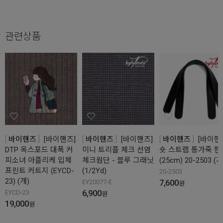
관련상품
바이핸즈
[바이핸즈]
바이핸즈
[바이핸즈]
바이핸즈
[바이핸
DTP 옥스포드 대폭 커
미니 트리플 체크 선염
숏 스트랩 통가죽 핸
피소녀 아플리케 입체
체크원단 - 블루 그래닛
(25cm) 20-2503 (개
프린트 커트지 (EYCD-
(1/2Yd)
20-2503
23) (개)
7,600
EY20077-E
원
6,900
EYCD-23
원
19,000
원