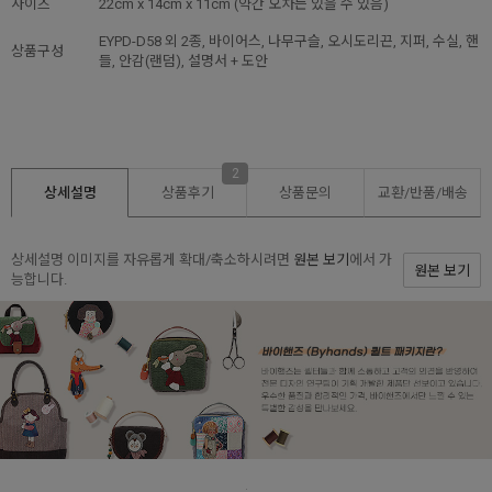
사이즈
22cm x 14cm x 11cm (약간 오차는 있을 수 있음)
EYPD-D58 외 2종, 바이어스, 나무구슬, 오시도리끈, 지퍼, 수실, 핸
상품구성
들, 안감(랜덤), 설명서 + 도안
2
상세설명
상품후기
상품문의
교환/반품/
배송
상세설명 이미지를 자유롭게 확대/축소하시려면
원본 보기
에서 가
원본 보기
능합니다.