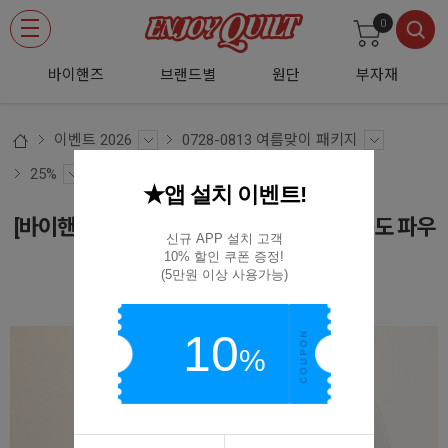
0
바이핸즈
브랜드별
원단
부자재
이벤트 2026
0728-0813 여름맞이 패키지
25%
★앱 설치 이벤트!
[바이핸즈] 퀼트패키지 소품 - 홀리하비 다용도 파우
신규 APP 설치 고객

치백
10% 할인 쿠폰 증정!

(5만원 이상 사용가능)
(D01)BYP-2890
10
%