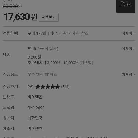
25
%
23,500
원
17,630
원
혜택보기
적립혜택
구매
177원
|
후기
우측 '자세히' 참조
자세히
택배(
주문 시 결제
)
자세히
배송
3,000원
추가배송비
3,000원~10,000원
(지역별)
상품정보
우측 '자세히' 참조
자세히
상품후기
2
명
(
5
/5)
브랜드
바이핸즈
모델명
BYP-2890
원산지
대한민국
제조사
바이핸즈