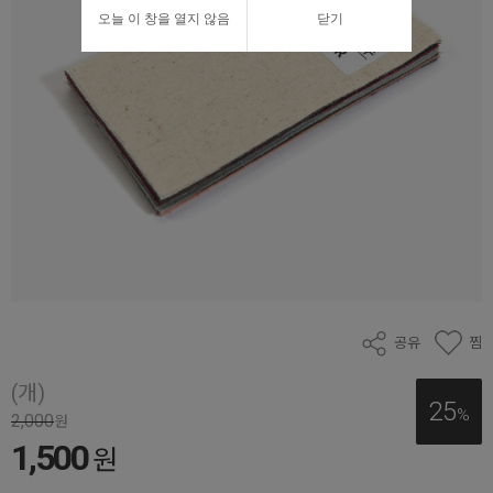
오늘 이 창을 열지 않음
닫기
공유
찜
(개)
25
%
2,000
원
1,500
원