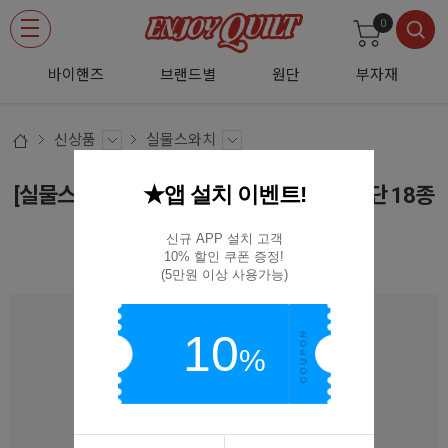
0
바이핸즈
브랜드별
원단
부자재
신상품
실물스와치
★앱 설치 이벤트!
[실물스와치] 대폭 솔리드 20수 린넨무지원단 18종
SW-LINEN-SA008
신규 APP 설치 고객

10% 할인 쿠폰 증정!

SW-LINEN-SA
(5만원 이상 사용가능)
10
%