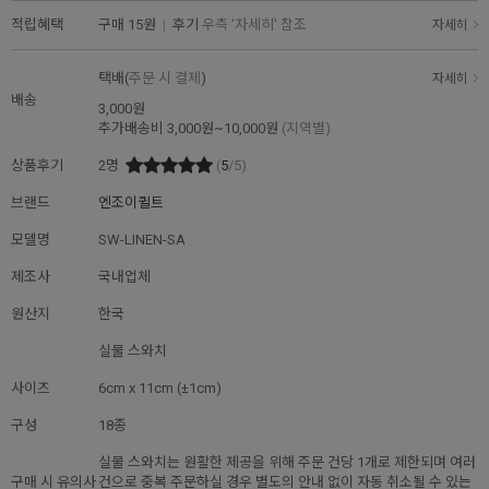
적립혜택
구매
15원
|
후기
우측 '자세히' 참조
자세히
택배(
주문 시 결제
)
자세히
배송
3,000원
추가배송비
3,000원~10,000원
(지역별)
상품후기
2
명
(
5
/5)
브랜드
엔조이퀼트
모델명
SW-LINEN-SA
제조사
국내업체
원산지
한국
실물 스와치
사이즈
6cm x 11cm (±1cm)
구성
18종
실물 스와치는 원활한 제공을 위해 주문 건당 1개로 제한되며 여러
구매 시 유의사
건으로 중복 주문하실 경우 별도의 안내 없이 자동 취소될 수 있는