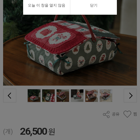
오늘 이 창을 열지 않음
닫기
공유
찜
26,500
원
(개)