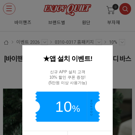
0
바이핸즈
브랜드별
원단
부자재
이벤트 2026
0310-0317 홈패키지
10%
★앱 설치 이벤트!
[바이핸즈] 퀼트패키지 소품 - 크리스마스 캔디 바스
켓
신규 APP 설치 고객

10% 할인 쿠폰 증정!

BYP-2932
(5만원 이상 사용가능)
10
%