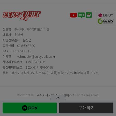
바이핸즈
DTP 코튼
바이핸즈
DTP 코튼
바이핸즈
DTP 코
크리스마스 도일리 원
크리스마스 도일리 스
크리스마스 도일리 
단 (레드) L (EYPD-
트라이프 원단 (그린) L
트라이프 원단 (그린)
D80) (1/2Yd)
(EYPD-D78) (1/2Yd)
(EYPD-D79) (1/2Yd
EYPD-D80
EYPD-D78
EYPD-D79
6,600
6,600
6,600
원
원
원
판매자 인기상품
바이핸즈
[바이핸즈]
바이핸즈
[바이핸즈]
바이핸즈
[바이핸
구매하기
퀼트패키지 소품 - 해피
퀼트패키지 소품 - 투게
퀼트패키지 소품 - 
소잉 퀼트 바스켓 (개)
더 카드링 (개)
하우스 파우치 (개)