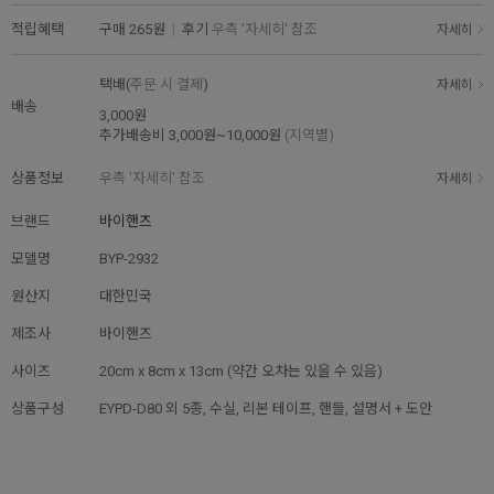
적립혜택
구매
265원
|
후기
우측 '자세히' 참조
자세히
택배(
주문 시 결제
)
자세히
배송
3,000원
추가배송비
3,000원~10,000원
(지역별)
상품정보
우측 '자세히' 참조
자세히
브랜드
바이핸즈
모델명
BYP-2932
원산지
대한민국
제조사
바이핸즈
사이즈
20cm x 8cm x 13cm (약간 오차는 있을 수 있음)
상품구성
EYPD-D80 외 5종, 수실, 리본 테이프, 핸들, 설명서 + 도안