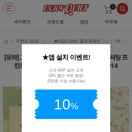
0
바이핸즈
브랜드별
원단
부자재
이벤트 2026
★0522-0601 플라워원단
5%
★앱 설치 이벤트!
[유와] 고노 사나에 빈티지 플라워 패치워크 셔팅 프
린트원단 - 베이지핑크 (1/4yd) KS25-014
신규 APP 설치 고객

10% 할인 쿠폰 증정!

KS25-014
(5만원 이상 사용가능)
10
%