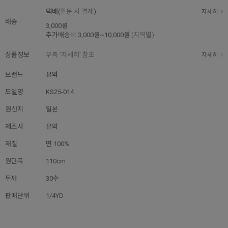
택배(
주문 시 결제
)
자세히
배송
3,000원
추가배송비
3,000원~10,000원
(지역별)
상품정보
우측 '자세히' 참조
자세히
브랜드
유와
모델명
KS25-014
원산지
일본
제조사
유와
재질
면 100%
원단폭
110cm
두께
30수
판매단위
1/4YD