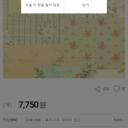
오늘 이 창을 열지 않음
닫기
공유
찜
7,750
원
(개)
적립혜택
구매
78원
|
후기
우측 '자세히' 참조
자세히