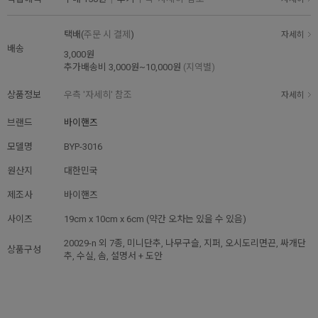
택배(
주문 시 결제
)
자세히
배송
3,000원
추가배송비
3,000원~10,000원
(지역별)
상품정보
우측 '자세히' 참조
자세히
브랜드
바이핸즈
모델명
BYP-3016
원산지
대한민국
제조사
바이핸즈
사이즈
19cm x 10cm x 6cm (약간 오차는 있을 수 있음)
20029-n 외 7종, 미니단추, 나무구슬, 지퍼, 오시도리면끈, 싸개단
상품구성
추, 수실, 솜, 설명서 + 도안