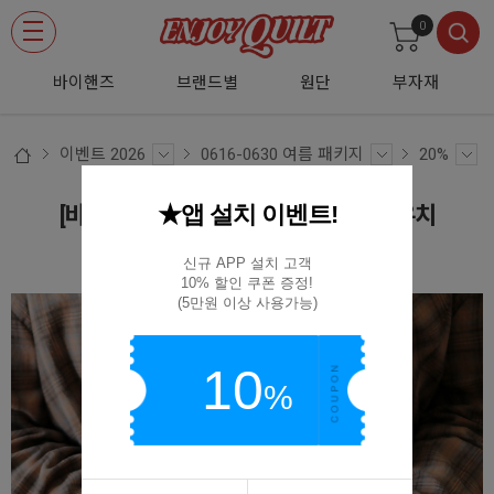
0
바이핸즈
브랜드별
원단
부자재
이벤트 2026
0616-0630 여름 패키지
20%
★앱 설치 이벤트!
[바이핸즈] 퀼트패키지 소품 - 애플 파우치
BYP-3016
신규 APP 설치 고객

10% 할인 쿠폰 증정!

(5만원 이상 사용가능)
10
%