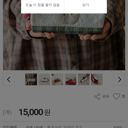
오늘 이 창을 열지 않음
닫기
공유
찜
15,000
원
(개)
적립혜택
구매
150원
|
후기
우측 '자세히' 참조
자세히