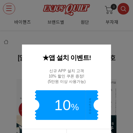
0
바이핸즈
브랜드별
원단
부자재
★앱 설치 이벤트!
[일본퀼트잡지] 퀼트재팬 2026년 7월호
보그사NV13236
신규 APP 설치 고객

10% 할인 쿠폰 증정!

(5만원 이상 사용가능)
10
%