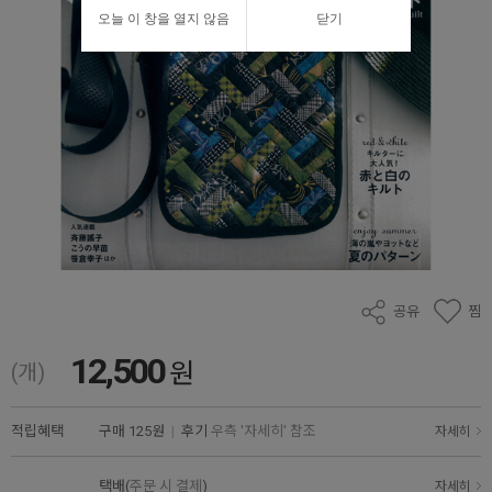
오늘 이 창을 열지 않음
닫기
공유
찜
12,500
원
(개)
적립혜택
구매
125원
|
후기
우측 '자세히' 참조
자세히
택배(
주문 시 결제
)
자세히