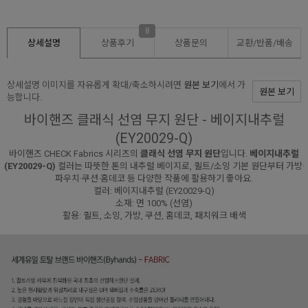
8
상세설명
상품후기
상품문의
교환/반품/
배송
상세설명 이미지를 자유롭게 확대/축소하시려면
원본 보기
에서 가
원본 보기
능합니다.
바이핸즈 클래식 선염 무지 원단 - 베이지내추럴
(EY20029-Q)
바이핸즈 CHECK Fabrics 시리즈의
클래식 선염 무지 원단
입니다.
베이지내추럴
(EY20029-Q)
컬러는 따뜻한 톤의 내추럴 베이지로, 퀼트/소잉 기본 원단부터 가방·
파우치·쿠션·홈데코 등 다양한 작품에 활용하기 좋아요.
컬러: 베이지내추럴 (EY20029-Q)
소재: 면 100% (선염)
활용: 퀼트, 소잉, 가방, 쿠션, 홈데코, 패치워크 배색