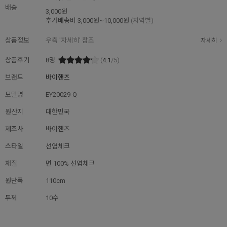
배송
3,000원
추가배송비
3,000원~10,000원
(지역별)
상품정보
우측 '자세히' 참조
자세히
상품후기
8
명
(
4.1
/5)
브랜드
바이핸즈
모델명
EY20029-Q
원산지
대한민국
제조사
바이핸즈
스타일
선염체크
재질
면 100% 선염체크
원단폭
110cm
두께
10수