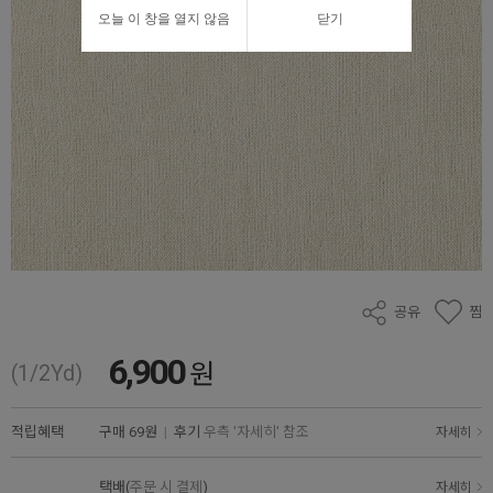
오늘 이 창을 열지 않음
닫기
공유
찜
6,900
원
(1/2Yd)
적립혜택
구매
69원
|
후기
우측 '자세히' 참조
자세히
택배(
주문 시 결제
)
자세히