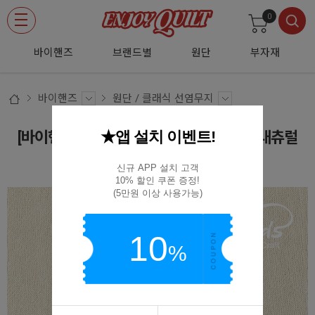
0
바이핸즈
브랜드별
원단
부자재
바이핸즈
원단 / 클래식 선염무지
★앱 설치 이벤트!
[바이핸즈] 클래식 선염 무지원단 - 베이지내츄럴
EY20029-Q
신규 APP 설치 고객

10% 할인 쿠폰 증정!

(5만원 이상 사용가능)
10
%