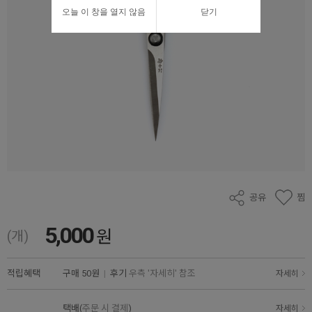
오늘 이 창을 열지 않음
닫기
공유
찜
5,000
원
(개)
적립혜택
구매
50원
|
후기
우측 '자세히' 참조
자세히
택배(
주문 시 결제
)
자세히