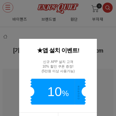
0
바이핸즈
브랜드별
원단
부자재
★앱 설치 이벤트!
[기초부자재] 패치워크 가위 3008 - 14cm
NO.3008
신규 APP 설치 고객

10% 할인 쿠폰 증정!

(5만원 이상 사용가능)
10
%