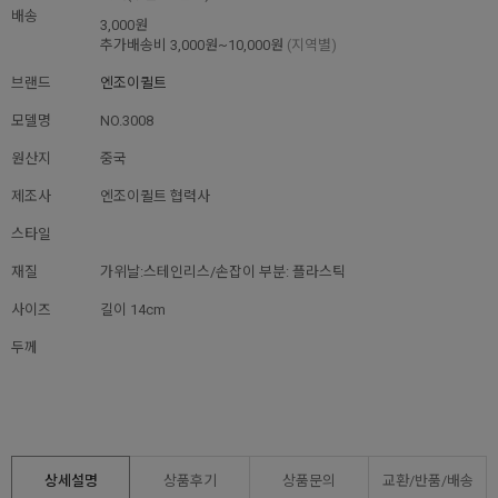
배송
3,000원
추가배송비
3,000원~10,000원
(지역별)
브랜드
엔조이퀼트
모델명
NO.3008
원산지
중국
제조사
엔조이퀼트 협력사
스타일
재질
가위날:스테인리스/손잡이 부분: 플라스틱
사이즈
길이 14cm
두께
상세설명
상품후기
상품문의
교환/반품/
배송