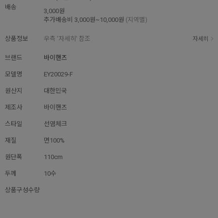
배송
3,000원
추가배송비
3,000원~10,000원
(지역별)
상품정보
우측 '자세히' 참조
자세히
브랜드
바이핸즈
모델명
EY20029-F
원산지
대한민국
제조사
바이핸즈
스타일
선염체크
재질
면100%
원단폭
110cm
두께
10수
상품구성수량