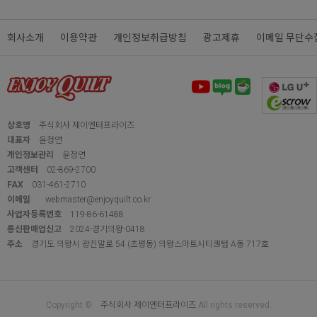
회사소개
이용약관
개인정보취급방침
광고제휴
이메일 무단수
상호명
주식회사 제이엔터프라이즈
대표자
윤정연
개인정보관리
윤정연
고객센터
02-869-2700
FAX
031-461-2710
이메일
webmaster@enjoyquilt.co.kr
사업자등록번호
119-86-61488
통신판매업신고
2024-경기의왕-0418
주소
경기도 의왕시 광진말로 54 (초평동) 의왕스마트시티퀀텀 A동 717호
Copyright ©
주식회사 제이엔터프라이즈
All rights reserved.