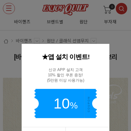
0
바이핸즈
브랜드별
원단
부자재
바이핸즈
원단 / 클래식 선염무지
★앱 설치 이벤트!
[바이핸즈] 클래식 선염 무지원단-아이보리
EY20029-F
신규 APP 설치 고객

10% 할인 쿠폰 증정!

(5만원 이상 사용가능)
10
%