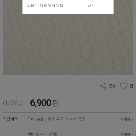
오늘 이 창을 열지 않음
닫기
공유
찜
6,900
원
(1/2Yd)
적립혜택
구매
69원
|
후기
우측 '자세히' 참조
자세히
택배(
주문 시 결제
)
자세히