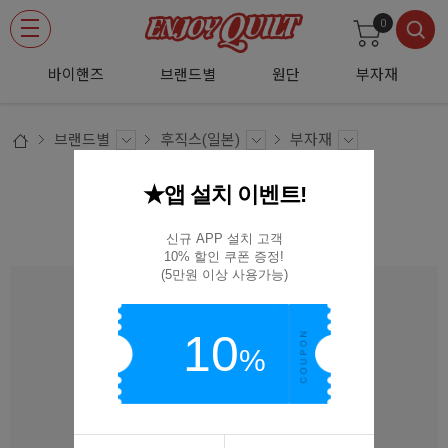
0
바이핸즈
브랜드별
원단
부자재
브랜드별
후직스(일본)
부자재
★앱 설치 이벤트!
후직스 퀼팅팜 퀼팅실 150 74
FARM-074
신규 APP 설치 고객

10% 할인 쿠폰 증정!

(5만원 이상 사용가능)
10
%