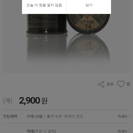
오늘 이 창을 열지 않음
닫기
공유
찜
2,900
원
(개)
적립혜택
구매
29원
|
후기
우측 '자세히' 참조
자세히
택배(
주문 시 결제
)
자세히