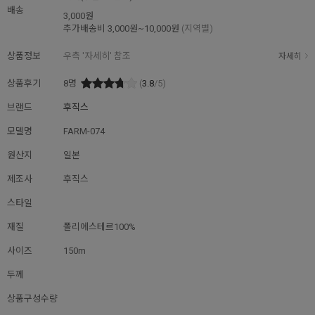
배송
3,000원
추가배송비
3,000원~10,000원
(지역별)
상품정보
우측 '자세히' 참조
자세히
상품후기
8
명
(
3.8
/5)
브랜드
후직스
모델명
FARM-074
원산지
일본
제조사
후직스
스타일
재질
폴리에스테르100%
사이즈
150m
두께
상품구성수량