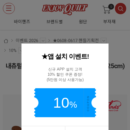
0
바이핸즈
브랜드별
원단
부자재
이벤트 2026
★0608-0617 핸들기획전
10%
★앱 설치 이벤트!
내츄럴 아웃라인 미니 손잡이 통가죽 핸들(25cm)
신규 APP 설치 고객

20-2602
10% 할인 쿠폰 증정!

(5만원 이상 사용가능)
20-2602
10
%