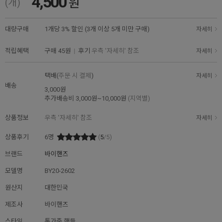
4,500
원
(개)
대량구매
1개당 3% 할인 (3개 이상 5개 미만 구매)
자세히
적립혜택
구매
45원
|
후기
우측 '자세히' 참조
자세히
택배(
주문 시 결제
)
자세히
배송
3,000원
추가배송비
3,000원~10,000원
(지역별)
상품정보
우측 '자세히' 참조
자세히
상품후기
6
명
(
5
/5)
브랜드
바이핸즈
모델명
BY20-2602
원산지
대한민국
제조사
바이핸즈
스타일
통가죽 핸들