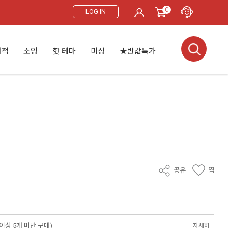
0
LOG IN
서적
소잉
핫 테마
미싱
★반값특가
공유
찜
 이상 5개 미만 구매)
자세히