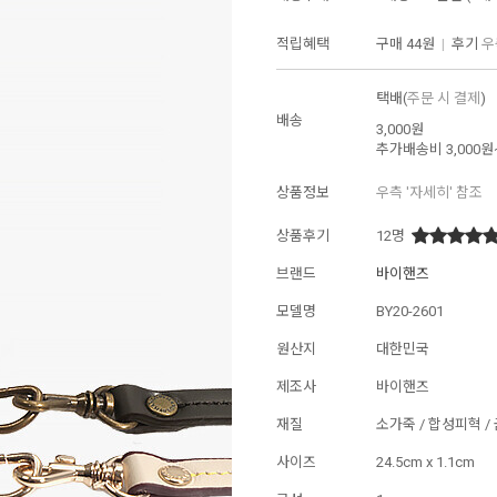
적립혜택
구매
44원
|
후기
우
택배(
주문 시 결제
)
배송
3,000원
추가배송비
3,000원
상품정보
우측 '자세히' 참조
상품후기
12
명
브랜드
바이핸즈
모델명
BY20-2601
원산지
대한민국
제조사
바이핸즈
재질
소가죽 / 합성피혁 /
사이즈
24.5cm x 1.1cm