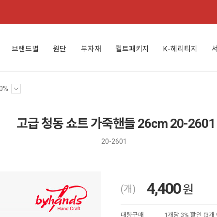
브랜드별
원단
부자재
퀼트패키지
K-헤리티지
0%
고급 청동 쇼트 가죽핸들 26cm 20-2601
20-2601
4,400
원
(개)
대량구매
1개당 3% 할인 (3개