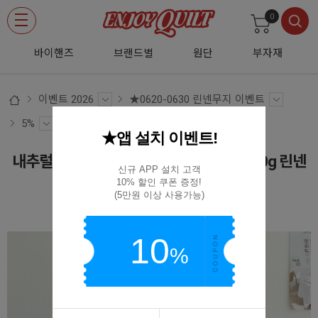
0
바이핸즈
브랜드별
원단
부자재
이벤트 2026
★0620-0630 린넨무지 이벤트
5%
★앱 설치 이벤트!
내추럴 퓨어 린넨원단 대폭 무지 고함량230g 린넨
신규 APP 설치 고객

천 16종
10% 할인 쿠폰 증정!

(5만원 이상 사용가능)
LD-01
10
%