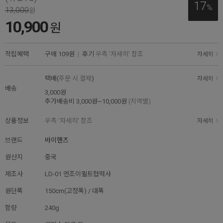
17
%
13,000
원
10,900
원
적립혜택
구매
109원
|
후기
우측 '자세히' 참조
자세히
택배(
주문 시 결제
)
자세히
배송
3,000원
추가배송비
3,000원~10,000원
(지역별)
상품정보
우측 '자세히' 참조
자세히
브랜드
바이핸즈
원산지
중국
제조사
LD-01 엔조이퀼트협력사
원단폭
150cm(고정폭) / 대폭
함량
240g