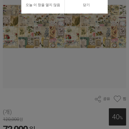
오늘 이 창을 열지 않음
닫기
공유
찜
(개)
40
%
120,000
원
72,000