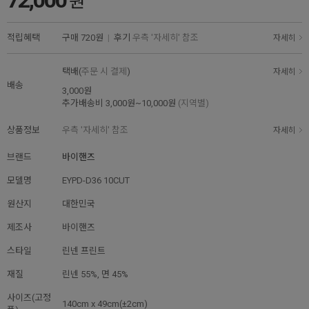
원
적립혜택
구매
720원
|
후기
우측 '자세히' 참조
자세히
택배(
주문 시 결제
)
자세히
배송
3,000원
추가배송비
3,000원~10,000원
(지역별)
상품정보
우측 '자세히' 참조
자세히
브랜드
바이핸즈
모델명
EYPD-D36 10CUT
원산지
대한민국
제조사
바이핸즈
스타일
린넨 프린트
재질
린넨 55%, 면 45%
사이즈(고정
140cm x 49cm(±2cm)