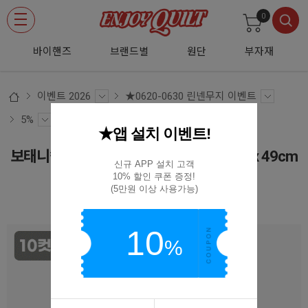
0
바이핸즈
브랜드별
원단
부자재
이벤트 2026
★0620-0630 린넨무지 이벤트
5%
★앱 설치 이벤트!
보태니컬 빈티지 하프린넨 커트지 140cm x 49cm
신규 APP 설치 고객

10컷 1세트
10% 할인 쿠폰 증정!

(5만원 이상 사용가능)
EYPD-D36 10CUT
10
%