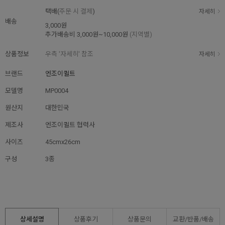
택배(
주문 시 결제
)
자세히
배송
3,000원
추가배송비
3,000원~10,000원
(지역별)
상품정보
우측 '자세히' 참조
자세히
브랜드
엔조이퀼트
모델명
MP0004
원산지
대한민국
제조사
엔조이퀼트 협력사
사이즈
45cmx26cm
구성
3종
상세설명
상품후기
상품문의
교환/반품/
배송