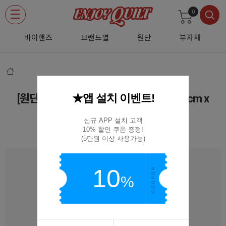
0
바이핸즈
브랜드별
원단
부자재
★앱 설치 이벤트!
[원단패키지] 미니팩 세트원단 0004 - 45cm x
26cm MP0004
신규 APP 설치 고객

10% 할인 쿠폰 증정!

MP0004
(5만원 이상 사용가능)
10
%