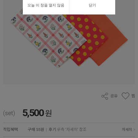
오늘 이 창을 열지 않음
닫기
공유
찜
5,500
원
(set)
적립혜택
구매
55원
|
후기
우측 '자세히' 참조
자세히