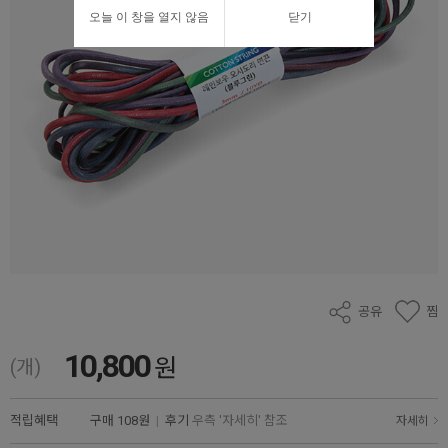
오늘 이 창을 열지 않음
닫기
공유
찜
10,800
원
(개)
적립혜택
구매
108원
|
후기
우측 '자세히' 참조
자세히