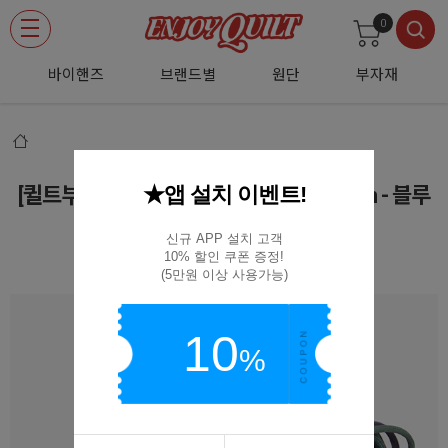
0
바이핸즈
브랜드별
원단
부자재
★앱 설치 이벤트!
[퀼트부자재] 레인보우 오시도리 면끈 3mm - 블루
그린(10YD)
신규 APP 설치 고객

10% 할인 쿠폰 증정!

CH-RBG-3MM 10YD
(5만원 이상 사용가능)
10
%